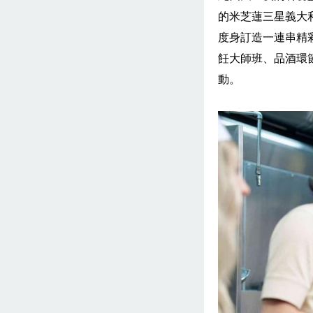
的米芝蓮三星義大
度身訂造一連串精
飪大師班、品酒環
動。