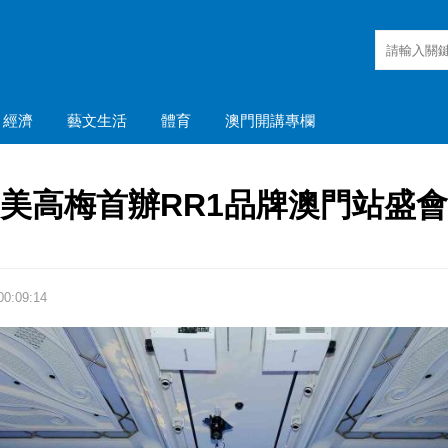
經濟
藝文生活
體育
澳門開講專欄
美高梅首辦RR1品牌澳門站盛會
0:09:14