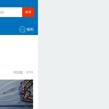
搜尋
報料
閱讀數：8703