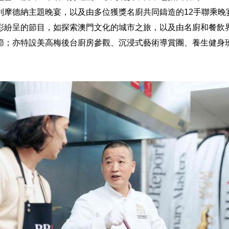
利摩德納主題晚宴，以及由多位獲獎名廚共同鑄造的12手聯乘晚
彩紛呈的節目，如探索澳門文化的城市之旅，以及由名廚和餐飲
節；亦特設美高梅後台廚房參觀、沉浸式藝術導賞團、養生健身