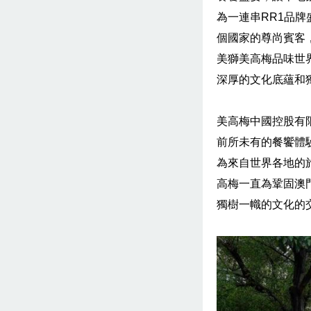
為一連串RR1品牌
個國家的尊尚賓客
美獅美高梅品味世
深厚的文化底蘊和
美高梅中國控股有
前所未有的餐饗體
為來自世界各地的
高梅一直為鞏固澳
獨樹一幟的文化的