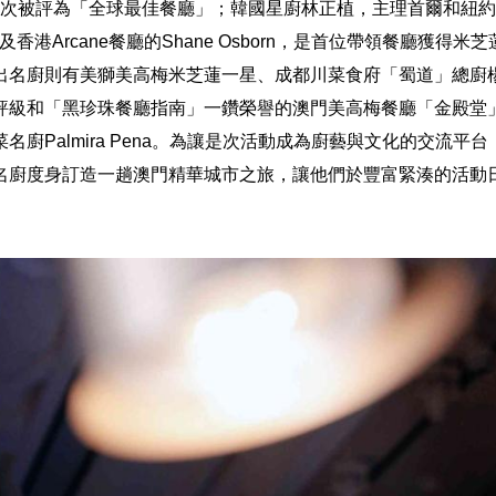
8年兩次被評為「全球最佳餐廳」；韓國星廚林正植，主理首爾和紐
；以及香港Arcane餐廳的Shane Osborn，是首位帶領餐廳獲得
出名廚則有美獅美高梅米芝蓮一星、成都川菜食府「蜀道」總廚
評級和「黑珍珠餐廳指南」一鑽榮譽的澳門美高梅餐廳「金殿堂
名廚Palmira Pena。為讓是次活動成為廚藝與文化的交流平
名廚度身訂造一趟澳門精華城市之旅，讓他們於豐富緊湊的活動
。