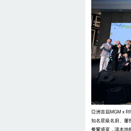
亞洲首屆MGM x 
知名星級名廚、屢
餐饗盛宴，讓本地