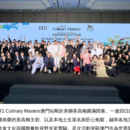
RR1 Culinary Masters澳門站剛於美獅美高梅圓滿閉幕。一連
獲殊榮的美高梅主廚、以及本地土生菜名廚匠心炮製，融和各地
飲食文化與國際餐飲視野並駕齊驅。是次活動突顯澳門作為世界