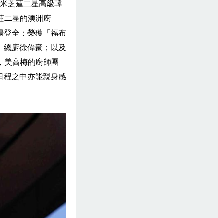
約米芝蓮二星高級韓
米芝蓮二星的澳洲廚
楊登全；榮獲「福布
」總廚徐偉豪；以及
台，美高梅的廚師團
日程之中亦能親身感