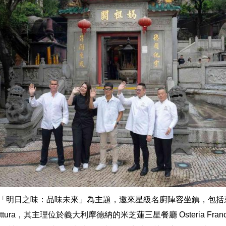
 「明日之味：品味未來」為主題，邀來星級名廚陣容坐鎮，包括
ottura，其主理位於義大利摩德納的米芝蓮三星餐廳 Osteria Franc