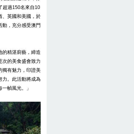
過150名來自10
酋、英國和美國，於
活動，充分感受澳門
地的精湛廚藝，締造
是次的美食盛會致力
的獨有魅力，印證美
努力。此活動將成為
每一幀風光。」