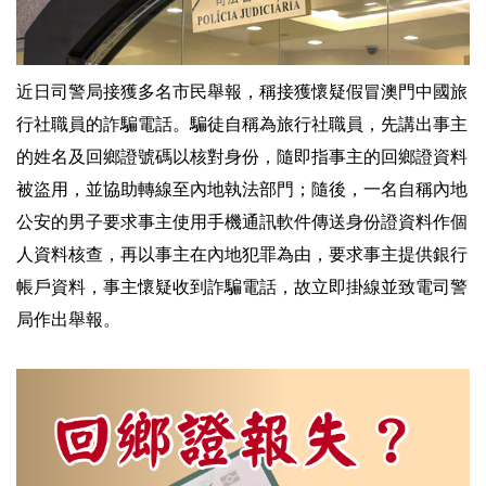
近日司警局接獲多名市民舉報，稱接獲懷疑假冒澳門中國旅
行社職員的詐騙電話。騙徒自稱為旅行社職員，先講出事主
的姓名及回鄉證號碼以核對身份，隨即指事主的回鄉證資料
被盜用，並協助轉線至內地執法部門；隨後，一名自稱內地
公安的男子要求事主使用手機通訊軟件傳送身份證資料作個
人資料核查，再以事主在內地犯罪為由，要求事主提供銀行
帳戶資料，事主懷疑收到詐騙電話，故立即掛線並致電司警
局作出舉報。