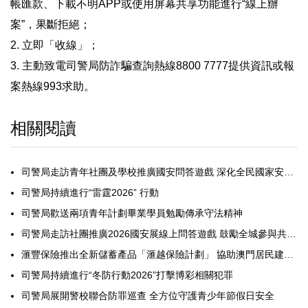
帳匯款、下載不明APP或使用屏幕共享功能進行“線上辦
案”，果斷拒絕；
2. 立即「收線」；
3. 主動致電司警局防詐騙查詢熱線8800 7777提供資訊或報
案熱線993求助。
相關閱讀
司警局走訪青年社團及學校推廣國安問答遊戲 深化全民國家安全教育
司警局持續進行“雷霆2026” 行動
司警局歡送兩項青年計劃畢業學員勉勵傳承守法精神
司警局走訪社團推廣2026國安展線上問答遊戲 鼓勵全城參與共護國安
滙豐保險推出全新儲蓄產品「滙越保險計劃」 協助澳門居民建立潛在退休收入
司警局持續進行“冬防行動2026”打擊博彩相關犯罪
司警局展開警校聯合防罪巡查 全方位守護青少年節假日安全