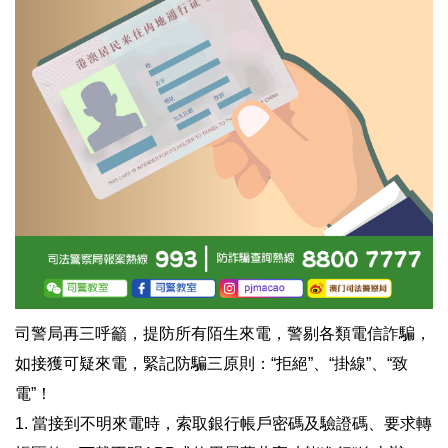
司警局再三呼籲，提防所有陌生來電，警剔各類電信詐騙，
如接獲可疑來電，緊記防騙三原則：“拒絕”、“掛線”、“致
電”！
1. 當接到不明來電時，索取銀行帳戶密碼及驗證碼、要求轉