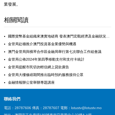
業發展。
相關閱讀
國際貨幣基金組織來澳實地磋商 發表澳門宏觀經濟及金融狀況初步總結
金管局赴穗推介澳門投資基金業優勢與機遇
澳門金管局與橫琴合作區金融局舉行第七次聯合工作組會議
金管局公佈2024年第四季移動支付和支付卡統計
金管局提醒市民切勿輕信網上貸款廣告
金管局大樓修繕期間推出臨時預約服務接待公眾
金融情報辦公室舉辦專題講座
聯絡我們
電話：28787606
傳真：28787607
電郵：lotustv@lotustv.mo