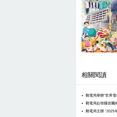
相關閱讀
郵電局舉辦“世界電
郵電局赴韓國首爾推
郵電局主辦 “20