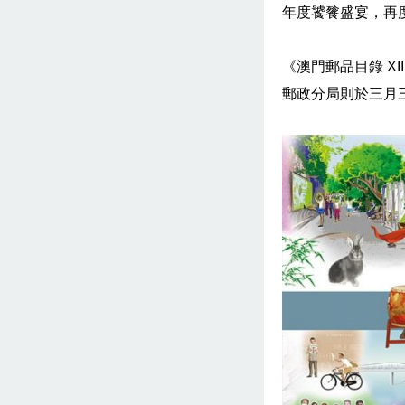
年度饕餮盛宴，再
《澳門郵品目錄 
郵政分局則於三月