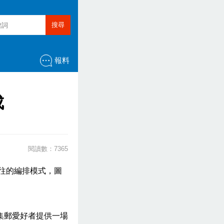
搜尋
報料
成
閱讀數：7365
過往的編排模式，圖
集郵愛好者提供一場