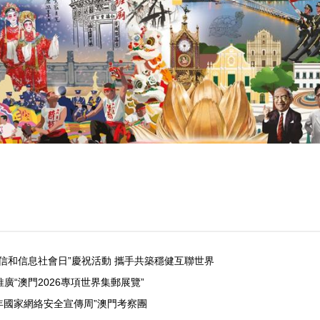
信和信息社會日”慶祝活動 攜手共築穩健互聯世界
廣“澳門2026專項世界集郵展覽”
25年國家網絡安全宣傳周”澳門考察團