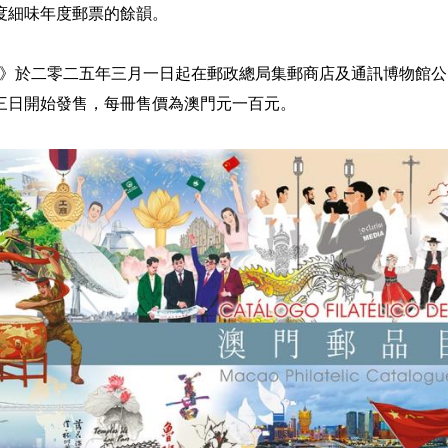
度細味年度郵票的餘韻。
XII》於二零二五年三月一日起在郵政總局集郵商店及通訊博物館
三日開始發售，每冊售價為澳門元一百元。