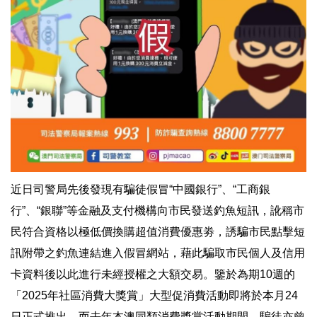
近日司警局先後發現有騙徒假冒“中國銀行”、“工商銀
行”、“銀聯”等金融及支付機構向市民發送釣魚短訊，訛稱市
民符合資格以極低價換購超值消費優惠劵，誘騙市民點擊短
訊附帶之釣魚連結進入假冒網站，藉此騙取市民個人及信用
卡資料後以此進行未經授權之大額交易。鑒於為期10週的
「2025年社區消費大獎賞」大型促消費活動即將於本月24
日正式推出，而去年本澳同類消費獎賞活動期間，騙徒亦曾