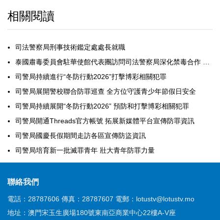
相關閱讀
司法警察局刑事技術鑑定處處長就職
泰國肅毒委員會駐華使館代表團訪問司法警察局深化禁毒合作 共築打擊跨境販毒防線
司警局持續進行“冬防行動2026”打擊博彩相關犯罪
司警局展開警校聯合防罪巡查 全方位守護青少年節假日安全
司警局持續展開“冬防行動2026” 預防和打擊博彩相關犯罪
司警局開通Threads官方帳號 拓展新媒體平台宣傳防罪資訊
司警局國慶長假期間走訪各區宣傳防盜資訊
司警局培育新一批滅罪青年 壯大青年防罪力量
聯絡我們
電話：28787606
傳真：28787607
電郵：lotustv@lotustv.mo
地址：澳門宋玉生廣場180號東南亞商業中心22樓A-V座