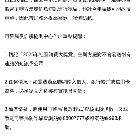
假冒主辦方濫發釣魚短訊進行詐騙，預計今年騙徒可能故技
重施，因此市民務必提高警惕，謹慎防範。
司警局反詐騙協調中心作出重點提醒：
1.切記「2025年社區消費大獎賞」主辦方絕對不會發送附有
連結的短訊予公眾；
2.任何情況下如需透過互聯網輸入個人、銀行帳戶或信用卡
資料，必須循官方途徑核實訊息真偽；
3.如有懷疑，應使用司警局“反詐程式”查核風險指數，又或
致電司警局防詐騙查詢熱線88007777或報案熱線993求
助。