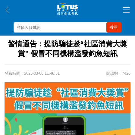
搜尋
警情通告：提防騙徒趁“社區消費大獎
賞” 假冒不同機構濫發釣魚短訊
發布時間：2025-03-06 11:48:51
閱讀數：7425