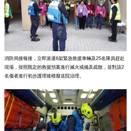
消防局接報後，立即派遣6架緊急救援車輛及25名隊員趕赴
現場，按照既定的救援預案進行滅火戒備及疏散，並對該2
名傷者進行初步護理後模擬送院治理。