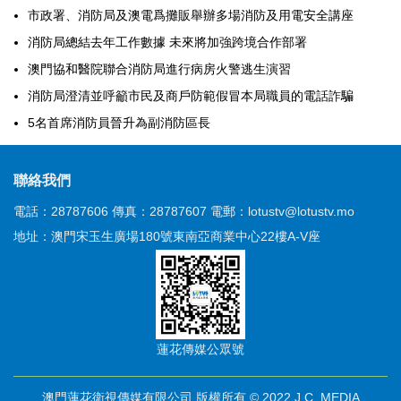
市政署、消防局及澳電爲攤販舉辦多場消防及用電安全講座
消防局總結去年工作數據 未來將加強跨境合作部署
澳門協和醫院聯合消防局進行病房火警逃生演習
消防局澄清並呼籲市民及商戶防範假冒本局職員的電話詐騙
5名首席消防員晉升為副消防區長
聯絡我們
電話：28787606
傳真：28787607
電郵：lotustv@lotustv.mo
地址：澳門宋玉生廣場180號東南亞商業中心22樓A-V座
蓮花傳媒公眾號
澳門蓮花衛視傳媒有限公司 版權所有 © 2022 J.C. MEDIA