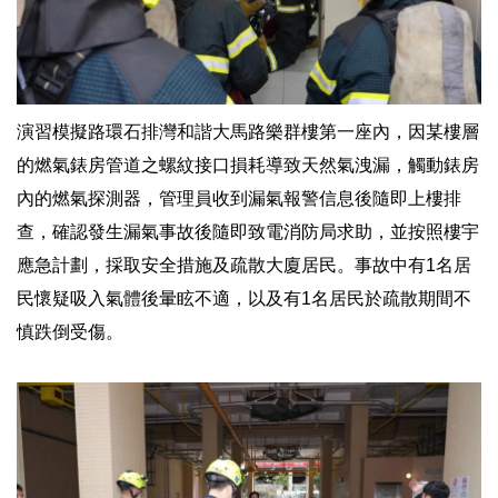
演習模擬路環石排灣和諧大馬路樂群樓第一座內，因某樓層
的燃氣錶房管道之螺紋接口損耗導致天然氣洩漏，觸動錶房
內的燃氣探測器，管理員收到漏氣報警信息後隨即上樓排
查，確認發生漏氣事故後隨即致電消防局求助，並按照樓宇
應急計劃，採取安全措施及疏散大廈居民。事故中有1名居
民懷疑吸入氣體後暈眩不適，以及有1名居民於疏散期間不
慎跌倒受傷。