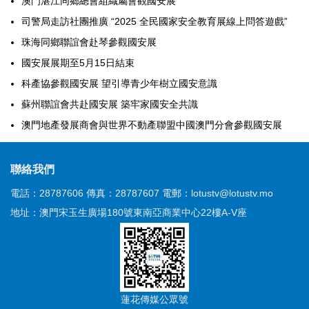
澳門湛江同鄉總會組織屬會觀國安展
司警局走訪社團推廣 “2025 全民國家安全教育展線上問答遊戲”
珠海同鄉聯誼會赴琴參觀國安展
國安展展期至5月15日結束
科產協參觀國安展 望引導青少年樹立國安意識
蘇州聯誼會共赴國安展 築牢家國安全共識
澳門地產發展商會與世界不動產聯盟中國澳門分會參觀國安展
聯絡我們
電話：28787606
傳真：28787607
電郵：lotustv@lotustv.mo
地址：澳門宋玉生廣場180號東南亞商業中心22樓A-V座
蓮花傳媒公眾號