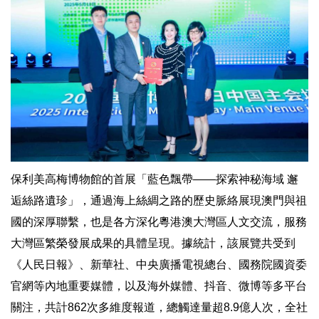
保利美高梅博物館的首展「藍色飄帶——探索神秘海域 邂
逅絲路遺珍」，通過海上絲綢之路的歷史脈絡展現澳門與祖
國的深厚聯繫，也是各方深化粵港澳大灣區人文交流，服務
大灣區繁榮發展成果的具體呈現。據統計，該展覽共受到
《人民日報》、新華社、中央廣播電視總台、國務院國資委
官網等內地重要媒體，以及海外媒體、抖音、微博等多平台
關注，共計862次多維度報道，總觸達量超8.9億人次，全社