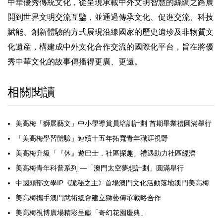
中華優秀傳統文化，從呈現承載中外文明智慧的絲綢之路展
開到世界文明交流互鑒，並通過傳承文化、促進交流、科技
賦能、創新體驗的方式展現沿線國家的歷史遺珍及非物質文
化遺産，構建成中外文化合作交流的國際化平台，旨在將優
秀中華文化的故事傳播得更廣、更遠。
相關閱讀
美高梅「獅展藝文」中小學導賞員培訓計劃 首期畢業禮圓滿舉行
「美高梅學習體驗」連續十五年拓寬青年職涯視野
美高梅升級「『休』遊巴士．社區探趣」禮遇助力社區經濟
美高梅青年科普系列 —「澳門太空夢想計劃」圓滿舉行
中國頭部文學IP《詭秘之主》首場澳門文化活動落地澳門美高梅
美高梅攜手澳門武術總會建立獅藝傳承戰略合作
美高梅視博廣場精彩呈獻「奇幻花園慶典」