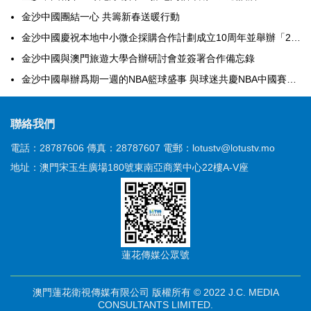
金沙中國團結一心 共籌新春送暖行動
金沙中國慶祝本地中小微企採購合作計劃成立10周年並舉辦「2025金沙卓越供應商頒獎禮」
金沙中國與澳門旅遊大學合辦研討會並簽署合作備忘錄
金沙中國舉辦爲期一週的NBA籃球盛事 與球迷共慶NBA中國賽2025
聯絡我們
電話：28787606
傳真：28787607
電郵：lotustv@lotustv.mo
地址：澳門宋玉生廣場180號東南亞商業中心22樓A-V座
蓮花傳媒公眾號
澳門蓮花衛視傳媒有限公司 版權所有 © 2022 J.C. MEDIA
CONSULTANTS LIMITED.