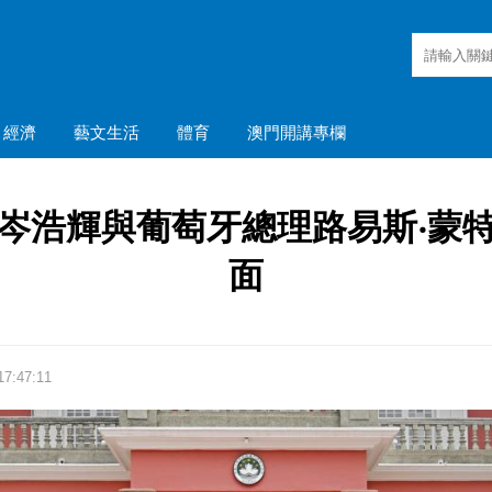
經濟
藝文生活
體育
澳門開講專欄
岑浩輝與葡萄牙總理路易斯‧蒙
面
7:47:11