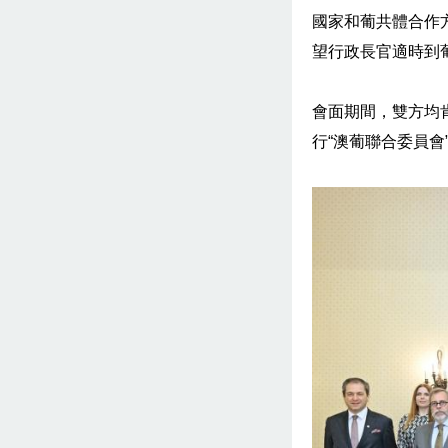
國家和葡共體合作
望行政長官適時到
會面期間，雙方均
行“澳葡聯合委員會