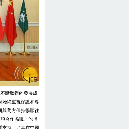
域不斷取得的發展成
府始終重視保護和尊
面與葡方保持暢順往
多項合作協議。他指
質支持，尤其在中國