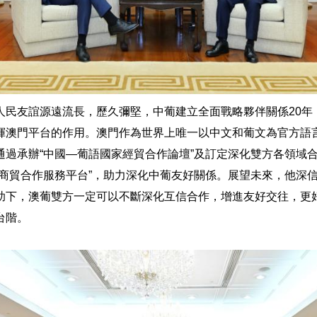
人民友誼源遠流長，歷久彌堅，中葡建立全面戰略夥伴關係20年
揮澳門平台的作用。澳門作為世界上唯一以中文和葡文為官方語
通過承辦“中國—葡語國家經貿合作論壇”及訂定深化雙方各領域
家商貿合作服務平台”，助力深化中葡友好關係。展望未來，他深
助下，澳葡雙方一定可以不斷深化互信合作，增進友好交往，更
台階。