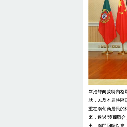
岑浩輝向蒙特內格
就，以及本屆特區
重在澳葡裔居民的
來，透過“澳葡聯
出，澳門回歸以來