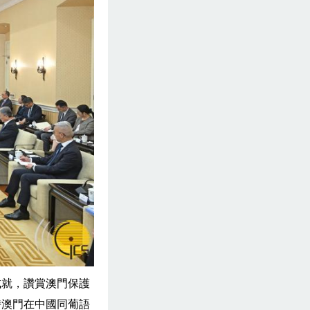
成就，讚賞澳門保護
持澳門在中國同葡語