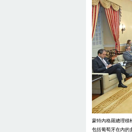
蒙特內格羅總理積
包括葡萄牙在內的