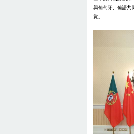
與葡萄牙、葡語共
賞。