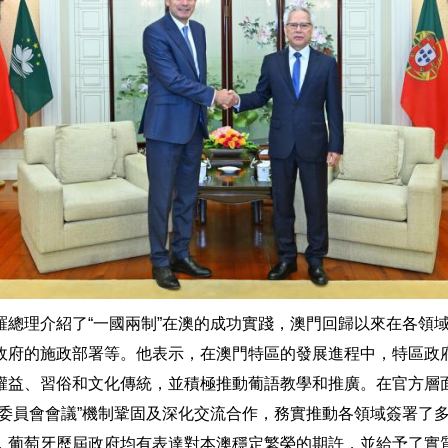
羅總理介紹了“一國兩制”在澳的成功實踐，澳門回歸以來在各領
政府的施政部署等。他表示，在澳門特區的發展進程中，特區政
權益、習俗和文化傳統，並積極推動葡語教學和推廣。在官方層
合委員會會議”機制鞏固及深化交流合作，務實推動各領域簽署了
，葡萄牙歷屆政府均有表達對本澳穩定繁榮的期許，並給予了實