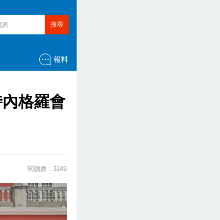
搜尋
報料
特內格羅會
閱讀數：3249