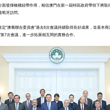
方面發揮橋樑紐帶作用，相信澳門在新一屆特區政府帶領下將取
葡萄牙訪問。
肯定“澳葡聯合委員會”過去6次會議持續取得良好成果，並基本商
”第7次會議，進一步拓展相互間的實務合作。