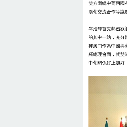
雙方圍繞中葡兩國
澳葡交流合作等議
岑浩輝首先熱烈歡
的其中一站，充分
揮澳門作為中國與
羅總理會面，就雙
中葡關係好上加好