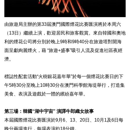
由旅遊局主辦的第33屆澳門國際煙花比賽匯演將於本周六
（13日）繼續上演，歡迎居民和旅客觀賞。來自韓國和奧地
利的煙花公司將分別於晚上9時和9時40分在旅遊塔對開海
面呈獻絢麗煙火，藉 “旅遊+盛事”吸引人流及促進社區夜經
濟。
標誌性配套活動“火樹銀花嘉年華”於每一個煙花比賽日的下
午5時30分至晚上10時30分在澳門科學館海堤舉行，打造集
美食、表演及遊戲於一體的繽紛嘉年華。
第三場：韓國“湖中宇宙” 演譯牛郎織女故事
本屆國際煙花比賽匯演於9月6、13、20日、10月1及6日每
晚分兩場進行，每場表演約18分鐘。