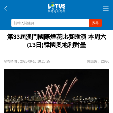
搜尋
第33屆澳門國際煙花比賽匯演 本周六
(13日)韓國奧地利對壘
發布時間：2025-09-10 18:28:25
閱讀數：12996