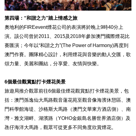
第四場：“和諧之力”踏上情感之旅
奧地利的FIREevent煙花公司的表演將於晚上9時40分上
演。該公司曾於2011、2015及2018年參加澳門國際煙花比
賽匯演；今年以“和諧之力”(The Power of Harmony)再度到
澳門作賽。團隊精心設計，利用煙花與音樂的動人交匯，歌
頌力量、美麗和團結，分享愛、友情與快樂。
6個最佳觀賞點打卡煙花美景
旅遊局推介觀眾前往6個最佳煙花觀賞點打卡煙花美景，包
括：澳門孫逸仙大馬路觀音蓮花苑至觀音像海濱休憩區、澳
門科學館海堤、沙格斯大馬路（澳門文華東方酒店側）、南
灣・雅文湖畔、湖濱路（YOHO金銀島名勝世界酒店側）及
氹仔海洋大馬路，觀眾可從更多不同角度欣賞煙花。