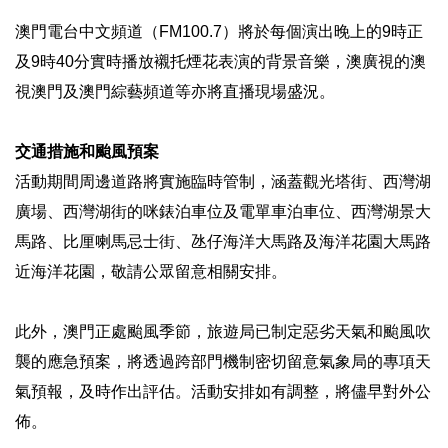
澳門電台中文頻道（FM100.7）將於每個演出晚上的9時正
及9時40分實時播放襯托煙花表演的背景音樂，澳廣視的澳
視澳門及澳門綜藝頻道等亦將直播現場盛況。
交通措施和颱風預案
活動期間周邊道路將實施臨時管制，涵蓋觀光塔街、西灣湖
廣場、西灣湖街的咪錶泊車位及電單車泊車位、西灣湖景大
馬路、比厘喇馬忌士街、氹仔海洋大馬路及海洋花園大馬路
近海洋花園，敬請公眾留意相關安排。
此外，澳門正處颱風季節，旅遊局已制定惡劣天氣和颱風吹
襲的應急預案，將透過跨部門機制密切留意氣象局的專項天
氣預報，及時作出評估。活動安排如有調整，將儘早對外公
佈。