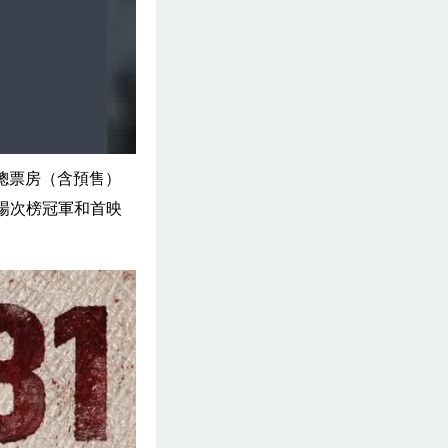
》總票房（含預售）
總場次榜冠軍和首映