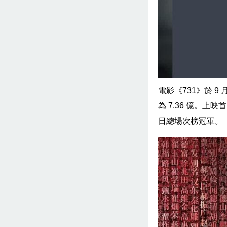
電影《731》於 
為 7.36 億。
日總場次榜冠軍。