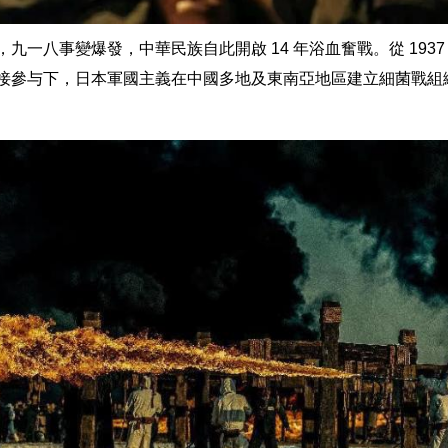
18 日，九一八事變爆發，中華民族自此開啟 14 年浴血奮戰。從 1937 
的直接參与下，日本軍國主義在中國多地及東南亞地區建立細菌戰