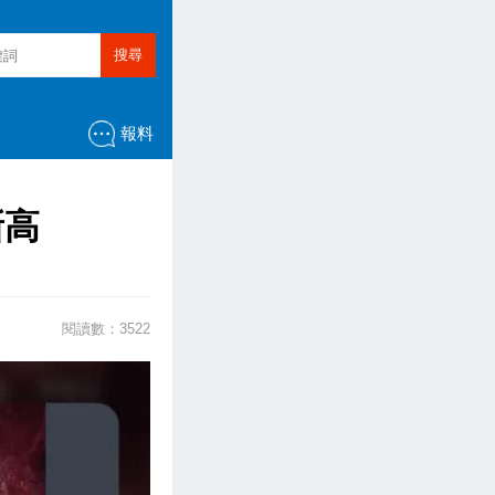
搜尋
報料
新高
閱讀數：3522