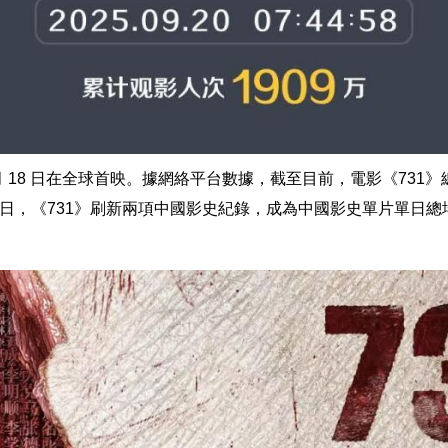
9 月 18 日在全球首映。據網絡平台數據，截至目前，電影《731
上映首日，《731》刷新兩項中國影史紀錄，成為中國影史單片單日