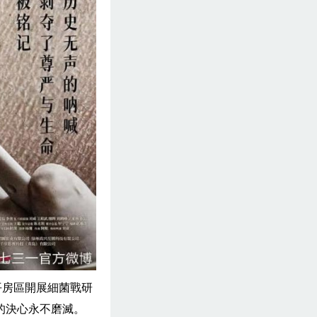
平房區開展細菌戰研
的決心永不磨滅。