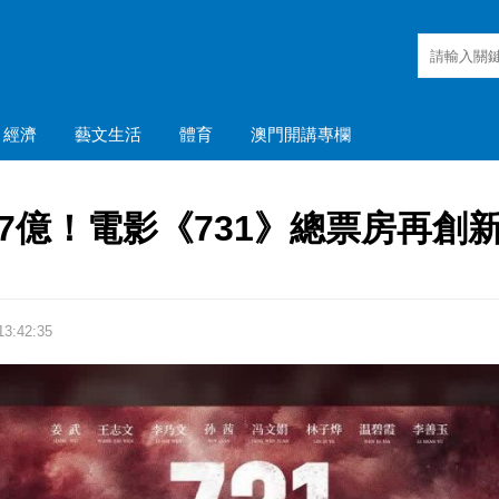
經濟
藝文生活
體育
澳門開講專欄
7億！電影《731》總票房再創
3:42:35