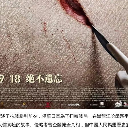
要講述了抗戰勝利前夕，侵華日軍為了扭轉戰局，在黑龍江哈爾濱
人體實驗的故事。侵略者曾企圖掩蓋真相，但中國人民揭露歷史