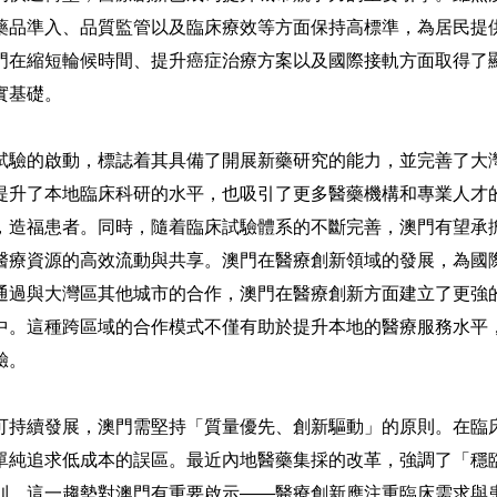
藥品準入、品質監管以及臨床療效等方面保持高標準，為居民提
門在縮短輪候時間、提升癌症治療方案以及國際接軌方面取得了
實基礎。
試驗的啟動，標誌着其具備了開展新藥研究的能力，並完善了大
提升了本地臨床科研的水平，也吸引了更多醫藥機構和專業人才
，造福患者。同時，隨着臨床試驗體系的不斷完善，澳門有望承
醫療資源的高效流動與共享。澳門在醫療創新領域的發展，為國
通過與大灣區其他城市的合作，澳門在醫療創新方面建立了更強
中。這種跨區域的合作模式不僅有助於提升本地的醫療服務水平
驗。
可持續發展，澳門需堅持「質量優先、創新驅動」的原則。在臨
單純追求低成本的誤區。最近內地醫藥集採的改革，強調了「穩
則，這一趨勢對澳門有重要啟示——醫療創新應注重臨床需求與