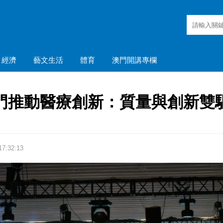
經濟
藝文生活
體育
澳門開講專欄
門推動醫療創新：質量與創新雙
7:32:13