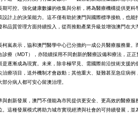
長期可控。強化健康數據的收集與分析，將為醫療機構提供更科
策設計上的決策能力。這不僅有助於澳門與國際標準接軌，也能
發和品質管理方面持續投入，從而推動產業升級並增強澳門在大
長柯嵐表示，協和澳門醫學中心已分擔約一成公共醫療服務量。
合診療（MDT），亦陸續採用不同創新的醫療設備和療法，正正
而是逐漸成為現實。未來，除非極罕見、需國際前沿技術支援的
尖治療項目，送外機制才會啟動；其他重大、疑難甚至急症病例
大部分病人都可安心留澳治理。
準與創新發展，澳門不僅能為市民提供更安全、更高效的醫療服
位。這種發展模式將助力城市實現經濟與社會的可持續發展，並