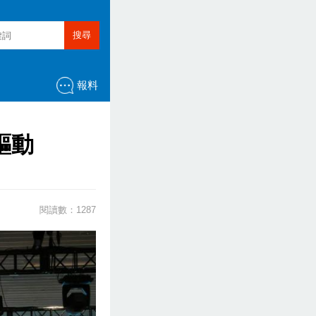
搜尋
報料
驅動
閱讀數：1287