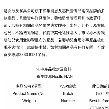
是次涉及雀巢公司旗下雀巢能恩及惠氏營養品兩個品牌的多
款產品，具體資料詳見附件。藥物監督管理局和市政署呼
籲，若持有相關產品的業界應立即停止出售。此外，為審慎
起見，不論透過網購、代購或其他途徑購入，市民亦不應讓
嬰幼兒食用受影響批次的產品，若嬰幼兒食用涉事產品後出
現不適情況，應儘快求醫。如對相關產品有任何疑問，可致
食安專線2833 8181了解。
涉事產品批次及資料:
雀巢能恩Nestlé NAN
產品名稱 (淨重)
批次編號
此日期前
Product Name (Net
Batch
(日/月/
Weight)
Number
Best-befor
(DD/MM/Y