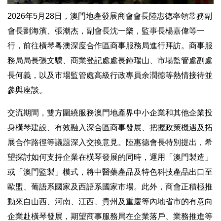
2026年5月28日，澳門地產發展商會會長陸惠德率領常務副
會長劉海濱、張潮杰，副會長沈一樂，監事長楊嘉偉等一
行，前往橫琴粵澳深度合作區商事服務局進行拜訪。商事服
務局局長張文驥、商業登記處處長鐘瑞山、市場監管處副處
長何義，以及市場監管處高級行政專員余潤德等熱情接待並
參與座談。
交流期間，雙方圍繞服務澳門地產界中小企業和其他企業投
身橫琴建設、有效融入深合區商事發展、把握政策機遇及拓
展合作路徑等議題深入交換意見。陸惠德會長特別提出，希
望探討如何支持企業在橫琴發展的同時，運用「澳門製造」
或「澳門監製」模式，將中醫藥產品及特色科技產品出口至
歐盟、葡語系國家及西語系國家市場。此外，商會正積極推
動來自山西、河南、江西、貴州及重慶等內地省市的有意向
企業赴橫琴發展，期望商事服務局在企業落戶、業務推進等