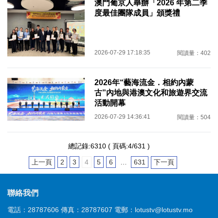
澳門葡京人舉辦「2026 年第二季
度最佳團隊成員」頒獎禮
2026-07-29 17:18:35
閱讀量：402
2026年“藝海流金．相約內蒙
古”內地與港澳文化和旅遊界交流
活動開幕
2026-07-29 14:36:41
閱讀量：504
總記錄:6310 ( 頁碼:4/631 )
上一頁
2
3
4
5
6
…
631
下一頁
聯絡我們
電話：28787606
傳真：28787607
電郵：lotustv@lotustv.mo