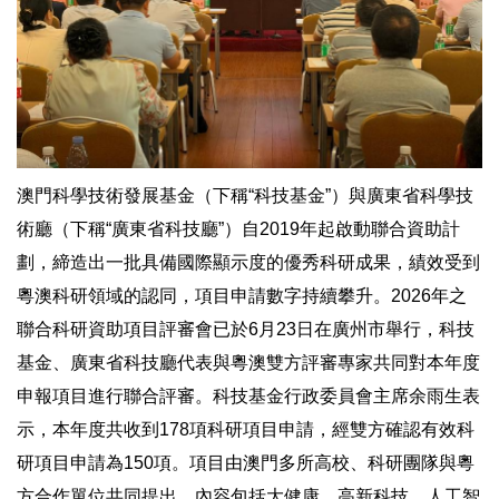
澳門科學技術發展基金（下稱“科技基金”）與廣東省科學技
術廳（下稱“廣東省科技廳”）自2019年起啟動聯合資助計
劃，締造出一批具備國際顯示度的優秀科研成果，績效受到
粵澳科研領域的認同，項目申請數字持續攀升。2026年之
聯合科研資助項目評審會已於6月23日在廣州市舉行，科技
基金、廣東省科技廳代表與粵澳雙方評審專家共同對本年度
申報項目進行聯合評審。科技基金行政委員會主席余雨生表
示，本年度共收到178項科研項目申請，經雙方確認有效科
研項目申請為150項。項目由澳門多所高校、科研團隊與粵
方合作單位共同提出，內容包括大健康、高新科技、人工智