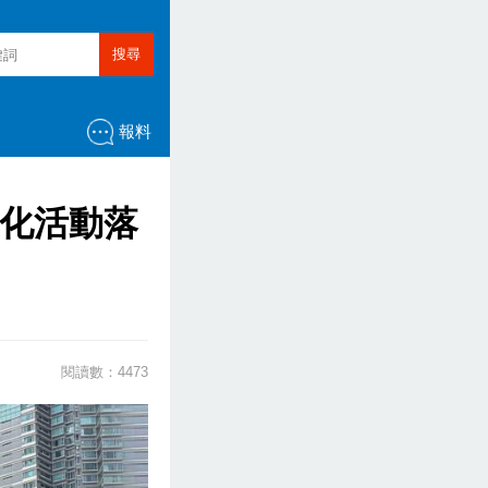
搜尋
報料
文化活動落
閱讀數：4473