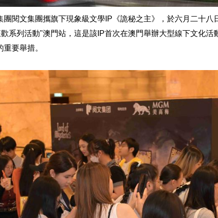
集團閱文集團攜旗下現象級文學IP《詭秘之主》，於六月二十八
絲狂歡系列活動"澳門站，這是該IP首次在澳門舉辦大型線下文化
的重要舉措。