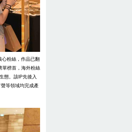
核心粉絲，作品已翻
項榜單榜首，海外粉絲
者生態。該IP先後入
有聲等領域均完成產