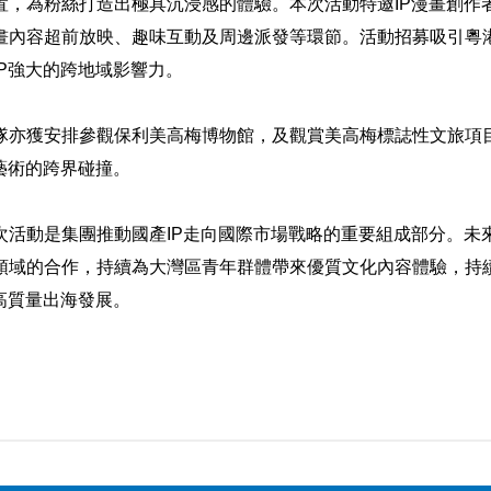
置，為粉絲打造出極具沉浸感的體驗。本次活動特邀IP漫畫創作
畫內容超前放映、趣味互動及周邊派發等環節。活動招募吸引粵
IP強大的跨地域影響力。
隊亦獲安排參觀保利美高梅博物館，及觀賞美高梅標誌性文旅項目
藝術的跨界碰撞。
次活動是集團推動國產IP走向國際市場戰略的重要組成部分。未
領域的合作，持續為大灣區青年群體帶來優質文化內容體驗，持
高質量出海發展。