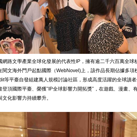
國網路文學產業全球化發展的代表性IP，擁有逾二千六百萬全球
閱文海外門戶起點國際（WebNovel)上，該作品長期佔據多
、Reddit等平臺自發組建萬人規模討論社區，形成高度活躍的全球讀
畫登頂國際平臺、榮獲"IP全球影響力開拓獎"，在遊戲、漫畫、
與文化影響力持續攀升。