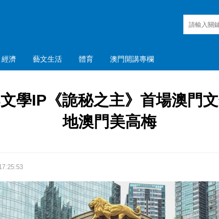
經濟
藝文生活
體育
澳門開講專欄
文學IP《詭秘之主》首場澳門
地澳門美高梅
7:25:53