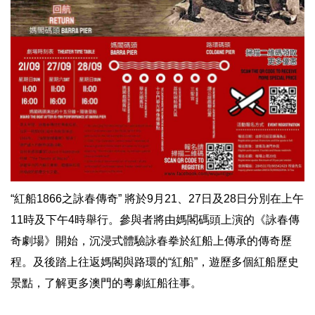
“紅船1866之詠春傳奇” 將於9月21、27日及28日分別在上午
11時及下午4時舉行。參與者將由媽閣碼頭上演的《詠春傳
奇劇場》開始，沉浸式體驗詠春拳於紅船上傳承的傳奇歷
程。及後踏上往返媽閣與路環的“紅船”，遊歷多個紅船歷史
景點，了解更多澳門的粵劇紅船往事。