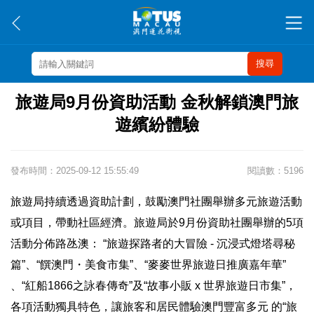
搜尋
旅遊局9月份資助活動 金秋解鎖澳門旅
遊繽紛體驗
發布時間：2025-09-12 15:55:49
閱讀數：5196
旅遊局持續透過資助計劃，鼓勵澳門社團舉辦多元旅遊活動
或項目，帶動社區經濟。旅遊局於9月份資助社團舉辦的5項
活動分佈路氹澳： “旅遊探路者的大冒險 - 沉浸式燈塔尋秘
篇”、“饌澳門・美食市集”、“麥麥世界旅遊日推廣嘉年華”
、“紅船1866之詠春傳奇”及“故事小販 x 世界旅遊日市集”，
各項活動獨具特色，讓旅客和居民體驗澳門豐富多元 的“旅