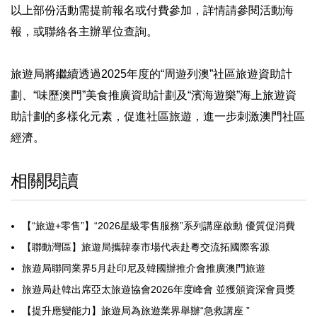
以上部份活動需提前報名或付費參加，詳情請參閱活動海
報，或聯絡各主辦單位查詢。
旅遊局將繼續透過2025年度的“周遊列澳”社區旅遊資助計
劃、“味歷澳門”美食推廣資助計劃及“濱海遊樂”海上旅遊資
助計劃的多樣化元素，促進社區旅遊，進一步刺激澳門社區
經濟。
相關閱讀
【“旅遊+零售”】“2026星級零售服務”系列講座啟動 優質促消費
【聯動灣區】旅遊局攜韓泰市場代表赴粵交流拓國際客源
旅遊局聯同業界5月赴印尼及韓國辦推介會推廣澳門旅遊
旅遊局赴韓出席亞太旅遊協會2026年度峰會 並獲頒資深會員獎
【提升應變能力】旅遊局為旅遊業界舉辦“急救講座 ”