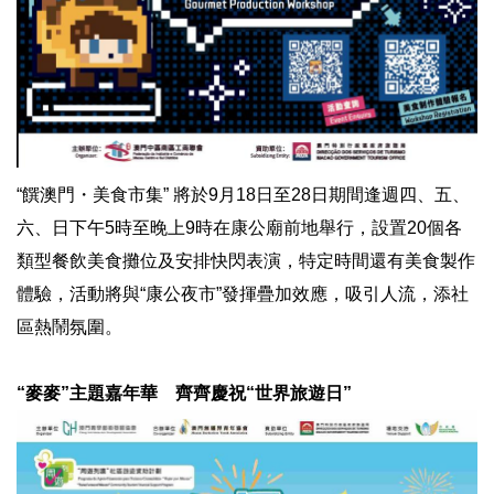
“饌澳門・美食市集” 將於9月18日至28日期間逢週四、五、
六、日下午5時至晚上9時在康公廟前地舉行，設置20個各
類型餐飲美食攤位及安排快閃表演，特定時間還有美食製作
體驗，活動將與“康公夜市”發揮疊加效應，吸引人流，添社
區熱鬧氛圍。
“麥麥”主題嘉年華 齊齊慶祝“世界旅遊日”