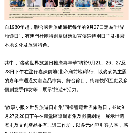
自1980年起，聯合國世旅組織把每年的9月27日定為“世界
旅遊日”，有澳門社團特別舉辦活動宣傳這特別日子及推廣
本地文化及旅遊特色。
其中，“麥麥世界旅遊日推廣嘉年華”將於9月21、26、27及
28日下午在氹仔嘉妹前地(北帝廟前地)舉行。以麥麥為主題
的嘉年華通過文創產品巿集、舞台節目、街頭快閃互動及多
個創意手作坊等，展示“旅遊+”活力。
“故事小販 x 世界旅遊日市集”同樣響應世界旅遊日，並於9
月27及28日下午在瘋堂區舉辦市集及戲偶劇場，展示世遺
歷史及文創產品並有非遺工作坊，以多元內容引客入區，感