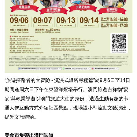
“旅遊探路者的大冒險 - 沉浸式燈塔尋秘篇”於9月6日至14日
期間逢周六日下午在東望洋燈塔舉行。澳門旅遊吉祥物“麥
麥”與執業導遊以澳門旅遊大使的身份，透過生動有趣的卡
通人偶互動方式介紹社區景點，現場設小型流動文藝演出，
提升文旅體驗。
美食市集帶出澳門味道