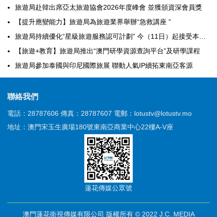
旅遊局赴韓出席亞太旅遊協會2026年度峰會 並獲頒資深會員獎
【提升應變能力】旅遊局為旅遊業界舉辦“急救講座 ”
旅遊局持續優化“星級旅遊服務認可計劃” 今（11日）起接受本年度餐飲界別及旅行社界別申請
【旅遊+教育】旅遊局推出“澳門研學資源查詢平台”及研學課程
旅遊局參加泰國與印尼國際旅展 聯動人氣IP續拓東南亞客源
聯絡我們
電話：28787606
傳真：28787607
電郵：lotustv@lotustv.mo
地址：澳門宋玉生廣場180號東南亞商業中心22樓A-V座
蓮花傳媒公眾號
澳門蓮花衛視傳媒有限公司 版權所有 © 2022 J.C. MEDIA