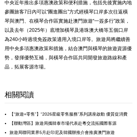
中央近年推出多項惠澳政策和便利措施，包括先後實施內地
參團旅客7日內可以“團進團出”方式經橫琴口岸多次往返橫
琴與澳門、在橫琴合作區實施赴澳門旅遊“一簽多行”政策，
以及去年（2025年）底增加橫琴及港珠澳大橋等五個口岸
為240小時過境免簽政策適用入境口岸等。旅遊局將繼續善
用中央多項惠澳政策和措施，結合澳門與橫琴的旅遊資源優
勢，發揮優勢互補，與橫琴合作區共同開發旅遊路線和產
品，拓展客源市場。
相關閱讀
【“旅遊+零售”】“2026星級零售服務”系列講座啟動 優質促消費
【聯動灣區】旅遊局攜韓泰市場代表赴粵交流拓國際客源
旅遊局聯同業界5月赴印尼及韓國辦推介會推廣澳門旅遊