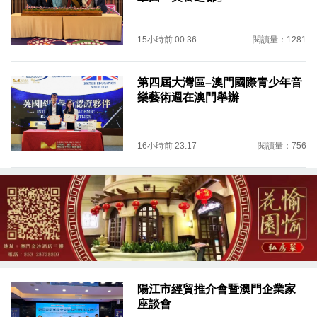
15小時前 00:36
閱讀量：1281
第四屆大灣區–澳門國際青少年音
樂藝術週在澳門舉辦
16小時前 23:17
閱讀量：756
陽江市經貿推介會暨澳門企業家
座談會