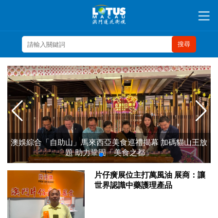
搜尋
澳娛綜合「自助山」馬來西亞美食巡禮揭幕 加碼貓山王放
題 助力鞏固「美食之都」
片仔癀展位主打萬風油 展商：讓
世界認識中藥護理產品