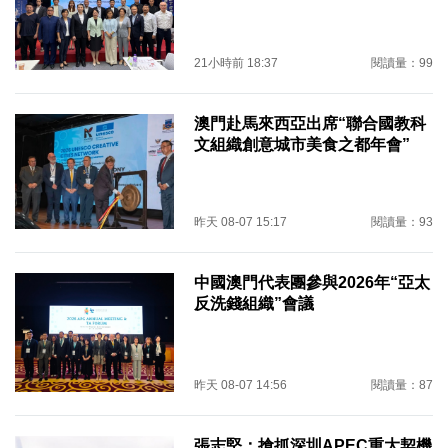
21小時前 18:37
閱讀量：99
澳門赴馬來西亞出席“聯合國教科
文組織創意城市美食之都年會”
昨天 08-07 15:17
閱讀量：93
中國澳門代表團參與2026年“亞太
反洗錢組織”會議
昨天 08-07 14:56
閱讀量：87
張志堅：搶抓深圳APEC重大契機