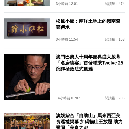
3小時前 12:01
閱讀量：474
松風小館：南洋土地上的嶺南齋
菜傳承
3小時前 11:54
閱讀量：153
澳門巴黎人十周年慶典盛大啟幕
「名廚臻宴」首發聯乘Twelve 25
演繹極致法式風雅
14小時前 01:07
閱讀量：906
澳娛綜合「自助山」馬來西亞美
食巡禮揭幕 加碼貓山王放題 助力
鞏固「美食之都」