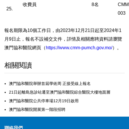
收費員
8名
CMM
25.
003
報名期限為10個工作日，由2023年12月21日起至2024年1
月9日止，報名不設補交文件，詳情及相關應聘資料請瀏覽
澳門協和醫院網頁（
https://www.cmm-pumch.gov.mo/
）。
相關閱讀
澳門協和醫院舉辦首屆學術周 正接受線上報名
21日起離島急診站遷至澳門協和醫院綜合醫院大樓地面層
澳門協和醫院公共停車場12月19日啟用
澳門協和醫院開展第一階段招聘
聯絡我們