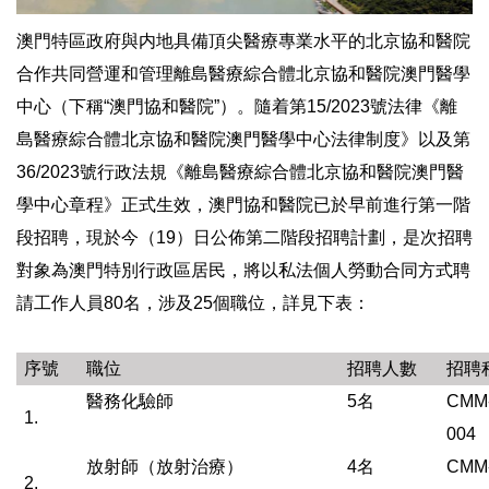
澳門特區政府與内地具備頂尖醫療專業水平的北京協和醫院
合作共同營運和管理離島醫療綜合體北京協和醫院澳門醫學
中心（下稱“澳門協和醫院”）。隨着第15/2023號法律《離
島醫療綜合體北京協和醫院澳門醫學中心法律制度》以及第
36/2023號行政法規《離島醫療綜合體北京協和醫院澳門醫
學中心章程》正式生效，澳門協和醫院已於早前進行第一階
段招聘，現於今（19）日公佈第二階段招聘計劃，是次招聘
對象為澳門特別行政區居民，將以私法個人勞動合同方式聘
請工作人員80名，涉及25個職位，詳見下表：
序號
職位
招聘人數
招聘
醫務化驗師
5名
CMM
1.
004
放射師（放射治療）
4名
CMM
2.