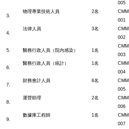
005
物理專業技術人員
2名
CMM
3.
001
法律人員
3名
CMM
4.
002
CMM
5.
醫務行政人員（院內感染）
1名
003
醫務行政人員（統計）
1名
CMM
6.
004
財務會計人員
6名
CMM
7.
005
運營助理
2名
CMM
8.
006
數據庫工程師
1名
CMM
9.
007