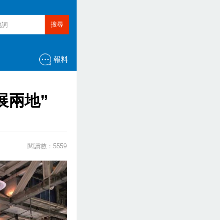
搜尋
報料
展兩地”
閱讀數：5559