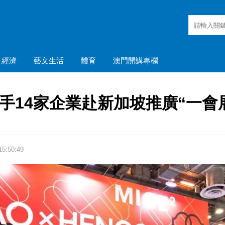
經濟
藝文生活
體育
澳門開講專欄
手14家企業赴新加坡推廣“一會
5:50:49