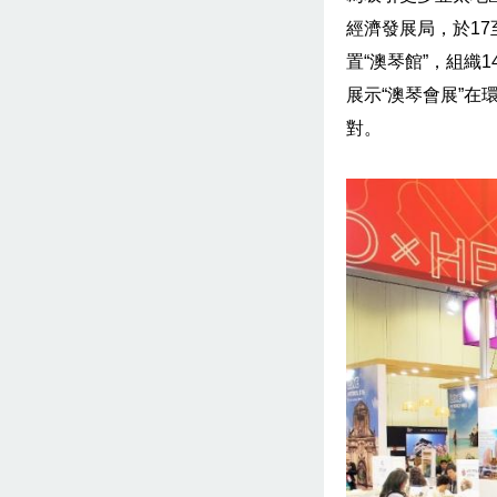
經濟發展局，於17至18
置“澳琴館”，組織
展示“澳琴會展”在
對。