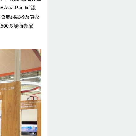
a Pacific”設
外會展組織者及買家
500多場商業配