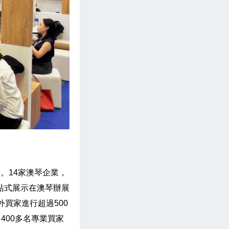
主題。14家澳琴企業，
站式展示在澳琴辦展
買家進行超過500
400多名專業買家