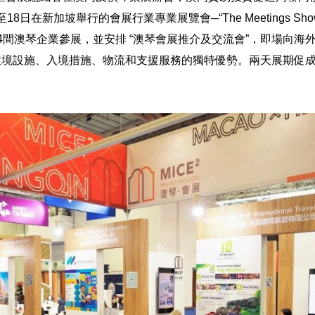
日在新加坡舉行的會展行業專業展覽會─“The Meetings Show Asi
14間澳琴企業參展，並安排 “澳琴會展推介及交流會”，即場向海
環境設施、入境措施、物流和支援服務的獨特優勢。兩天展期促成