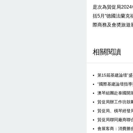
是次為貿促局20
括5月“德國法蘭克福
際商務及會奬旅遊展
相關閱讀
第15屆基建論壇”盛
“國際基建論壇指導
澳琴組團赴泰國開
貿促局辦工作坊鼓
貿促局、橫琴經發
貿促局聯同廠商聯合
會展客商：消費勝