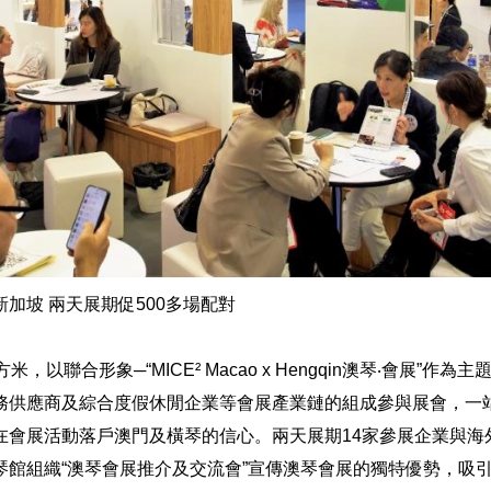
加坡 兩天展期促500多場配對
，以聯合形象─“MICE² Macao x Hengqin澳琴‧會展”作為
務供應商及綜合度假休閒企業等會展產業鏈的組成參與展會，一
在會展活動落戶澳門及橫琴的信心。兩天展期14家參展企業與海外
館組織“澳琴會展推介及交流會”宣傳澳琴會展的獨特優勢，吸引