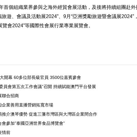
24年首個組織業界參與之海外經貿會展活動，及後將持續組團赴
旅遊、會議及活動展2024”、9月“亞洲獎勵旅遊暨會議展2024”
覽會2024”等國際性會展行業專業展覽會。
大開幕 60多位部長級官員 3500位嘉賓參會
委員會第五次工作會議”召開 持續賦能澳門平台發展
展聯合招商
勵企業善用直播營銷拓寬市場
局推介澳琴優勢 促進三藩市灣區與大灣區企業間合作
會參加”泰國亞洲世界食品博覽會”
疫情前