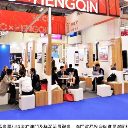
區會展組織者在澳門及橫琴策展辦會，澳門貿易投資促進局聯同