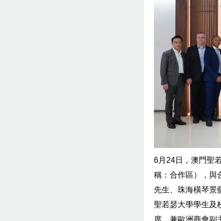
6月24日，澳門
稱：合作區），與
先生、珠海橫琴景
聖若瑟大學學生及
席、兼歐洲商會副主席