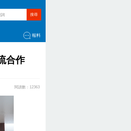
搜尋
報料
流合作
閱讀數：12363