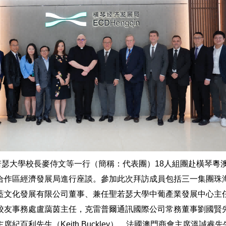
聖若瑟大學校長麥侍文等一行（簡稱：代表團）18人組團赴橫琴粵
合作區經濟發展局進行座談。參加此次拜訪成員包括三一集團珠
藍文化發展有限公司董事、兼任聖若瑟大學中葡產業發展中心主
校友事務處盧藹茵主任，克雷普爾通訊國際公司常務董事劉國賢
紀百利先生（Keith Buckley）、法國澳門商會主席溫誠睿先生(R