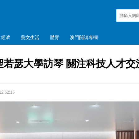
經濟
藝文生活
體育
澳門開講專欄
聖若瑟大學訪琴 關注科技人才交
2:52:15