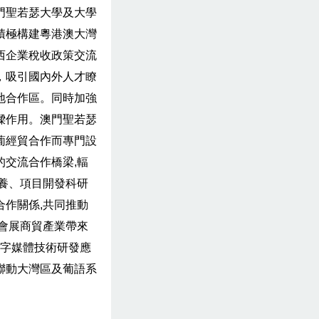
門聖若瑟大學及大學
積極構建粵港澳大灣
西企業稅收政策交流
，吸引國內外人才瞭
地合作區。同時加強
樑作用。澳門聖若瑟
葡經貿合作而專門設
交流合作橋梁,輻
養、項目開發科研
作關係,共同推動
會展商貿產業帶來
數字媒體技術研發應
聯動大灣區及葡語系