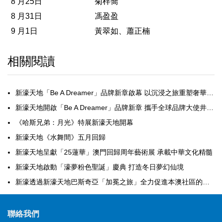
8 月25日
菊梓喬
8 月31日
馮盈盈
9 月1日
黃翠如、蕭正楠
相關閱讀
新濠天地「Be A Dreamer」品牌新章啟幕 以沉浸之旅重塑奢華旅行體驗
新濠天地開啟「Be A Dreamer」品牌新章 攜手全球品牌大使井柏然與品牌挈友譚元元 以先鋒藝術、沉浸體驗與文化共鳴 重塑奢華旅行未來
《哈斯兄弟：月光》特展新濠天地開幕
新濠天地《水舞間》五月回歸
新濠天地呈獻「25蓮華」澳門回歸周年藝術展 承載中華文化精髓
新濠天地啟動「濠夢粉色聖誕」慶典 打造冬日夢幻仙境
新濠透過新濠天地巴斯奇亞「加冕之旅」全力促進本澳社區的文化交流及社會共融
聯絡我們