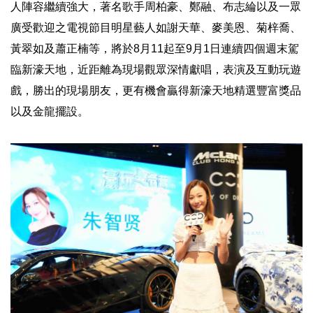
人陣容繼續強大，著名歌手周柏豪、鄭融、布志綸以及一眾
廣受歡迎之電視節目明星藝人如謝天華、麥美恩、菊梓喬、
黃翠如及蕭正楠等，將於8月11起至9月1日連續四個週末駕
臨新濠天地，近距離為現場觀眾深情獻唱，表演及互動玩遊
戲，勝出的現場朋友，更有機會贏得新濠天地精選豐富獎品
以及金龍擺設。