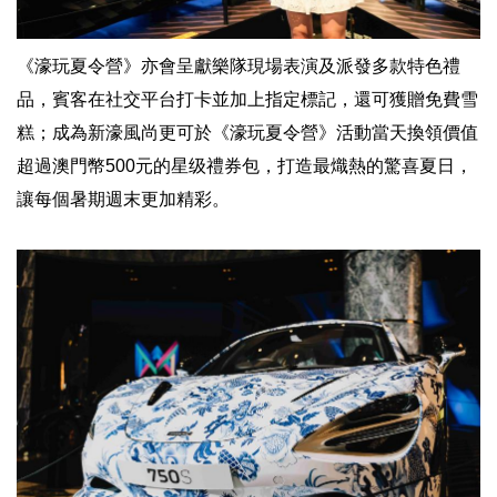
《濠玩夏令營》亦會呈獻樂隊現場表演及派發多款特色禮
品，賓客在社交平台打卡並加上指定標記，還可獲贈免費雪
糕；成為新濠風尚更可於《濠玩夏令營》活動當天換領價值
超過澳門幣500元的星级禮券包，打造最熾熱的驚喜夏日，
讓每個暑期週末更加精彩。