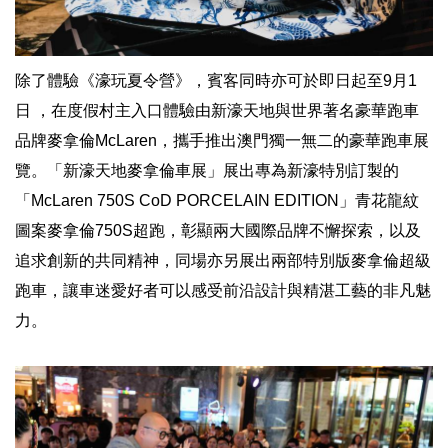
除了體驗《濠玩夏令營》，賓客同時亦可於即日起至9月1
日 ，在度假村主入口體驗由新濠天地與世界著名豪華跑車
品牌麥拿倫McLaren，攜手推出澳門獨一無二的豪華跑車展
覽。「新濠天地麥拿倫車展」展出專為新濠特別訂製的
「McLaren 750S CoD PORCELAIN EDITION」青花龍紋
圖案麥拿倫750S超跑，彰顯兩大國際品牌不懈探索，以及
追求創新的共同精神，同場亦另展出兩部特別版麥拿倫超級
跑車，讓車迷愛好者可以感受前沿設計與精湛工藝的非凡魅
力。