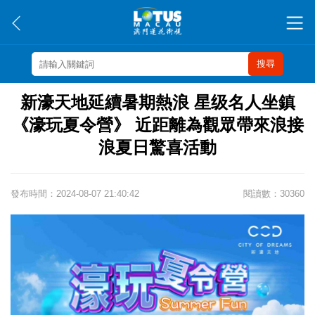
搜尋
新濠天地延續暑期熱浪 星级名人坐鎮
《濠玩夏令營》 近距離為觀眾帶來浪接
浪夏日驚喜活動
發布時間：2024-08-07 21:40:42
閱讀數：30360