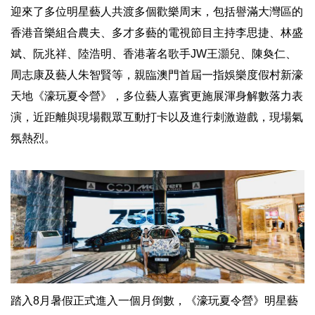
迎來了多位明星藝人共渡多個歡樂周末，包括譽滿大灣區的
香港音樂組合農夫、多才多藝的電視節目主持李思捷、林盛
斌、阮兆祥、陸浩明、香港著名歌手JW王灝兒、陳奐仁、
周志康及藝人朱智賢等，親臨澳門首屆一指娛樂度假村新濠
天地《濠玩夏令營》，多位藝人嘉賓更施展渾身解數落力表
演，近距離與現場觀眾互動打卡以及進行刺激遊戲，現場氣
氛熱烈。
踏入8月暑假正式進入一個月倒數，《濠玩夏令營》明星藝