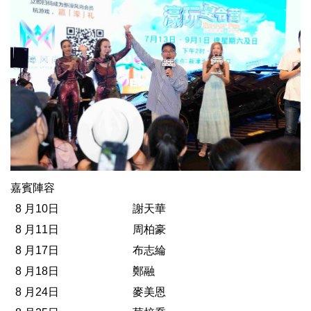
嘉賓陣容
8 月10日
謝天華
8 月11日
周柏豪
8 月17日
布志綸
8 月18日
鄭融
8 月24日
麥美恩