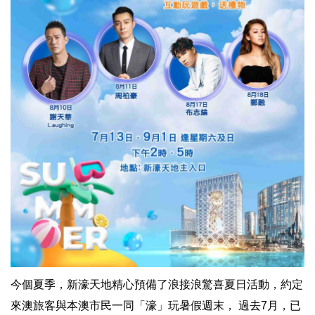
今個夏季，新濠天地精心預備了浪接浪驚喜夏日活動，約定
來澳旅客與本澳市民一同「濠」玩暑假週末， 過去7月，已