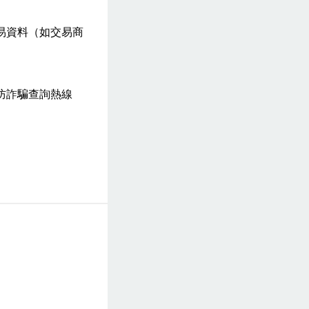
易資料（如交易商
防詐騙查詢熱線