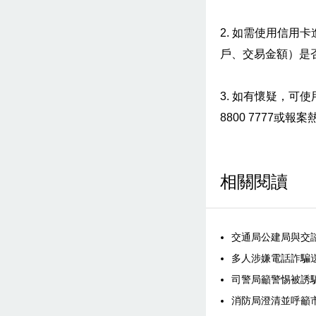
2. 如需使用信
戶、交易金額）是
3. 如有懷疑，
8800 7777或報
相關閱讀
交通局公建局與交
多人涉嫌電話詐騙
司警局籲警惕被誘
消防局澄清並呼籲