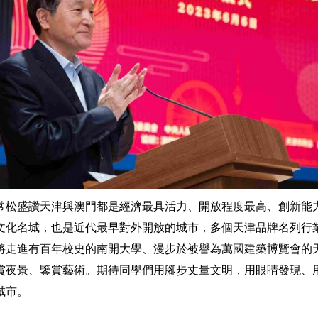
常松盛讚天津與澳門都是經濟最具活力、開放程度最高、創新能
文化名城，也是近代最早對外開放的城市，多個天津品牌名列行
將走進有百年校史的南開大學、漫步於被譽為萬國建築博覽會的
賞夜景、鑒賞藝術。期待同學們用腳步丈量文明，用眼睛發現、
城市。