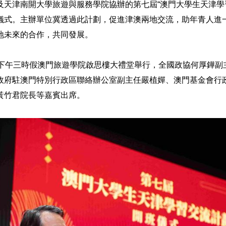
及天津南開大學旅遊與服務學院協辦的第七屆“澳門大學生天津學習
儀式。主辦單位冀透過此計劃，促進津澳兩地交流，助年青人進
地未來的合作，共同發展。
日下午三時假澳門旅遊學院啟思樓大禮堂舉行，全國政協何厚鏵副
政府駐澳門特別行政區聯絡辦公室副主任嚴植嬋、澳門基金會行
黃竹君院長等嘉賓出席。