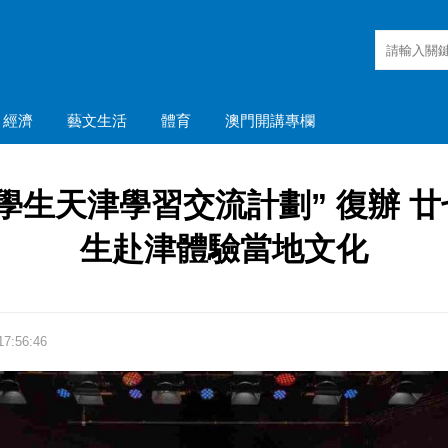
經濟
藝文生活
體育
澳門開講專欄
學生天津學習交流計劃” 復辦 
生赴津體驗當地文化
7:56:46