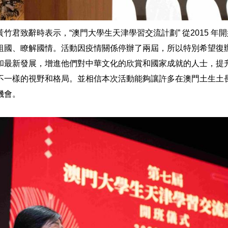
竹君致辭時表示，“澳門大學生天津學習交流計劃” 從2015 年
祖國、瞭解國情。活動因疫情關係停辦了兩屆，所以特別希望復
和最新發展，增進他們對中華文化的欣賞和國家成就的人士，提
不一樣的視野和格局。並相信本次活動能夠讓許多在澳門土生土
機會。