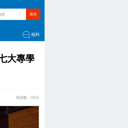
搜尋
報料
廿七大專學
閱讀數：8316