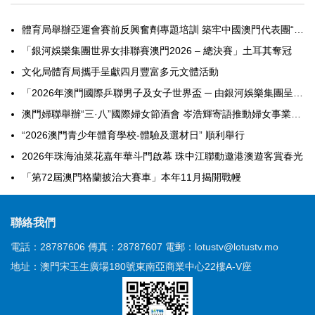
體育局舉辦亞運會賽前反興奮劑專題培訓 築牢中國澳門代表團“零出現”防線
「銀河娛樂集團世界女排聯賽澳門2026 – 總決賽」土耳其奪冠
文化局體育局攜手呈獻四月豐富多元文體活動
「2026年澳門國際乒聯男子及女子世界盃 ─ 由銀河娛樂集團呈獻」門票3月6日起公開發售
澳門婦聯舉辦“三·八”國際婦女節酒會 岑浩輝寄語推動婦女事業高質量發展
“2026澳門青少年體育學校-體驗及選材日” 順利舉行
2026年珠海油菜花嘉年華斗門啟幕 珠中江聯動邀港澳遊客賞春光
「第72屆澳門格蘭披治大賽車」本年11月揭開戰幔
聯絡我們
電話：28787606
傳真：28787607
電郵：lotustv@lotustv.mo
地址：澳門宋玉生廣場180號東南亞商業中心22樓A-V座