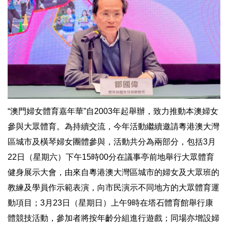
“澳門婦女體育嘉年華”自2003年起舉辦，致力推動本澳婦女
參與大眾體育。為持續交流，今年活動繼續邀請粵港澳大灣
區城市及橫琴婦女團體參與，活動共分為兩部分，包括3月
22日（星期六）下午15時00分在議事亭前地舉行大眾體育
健身展示大會，由來自粵港澳大灣區城市的婦女及大眾班的
教練及學員作示範表演，向市民演示不同地方的大眾體育運
動項目；3月23日（星期日）上午9時在塔石體育館舉行康
體競技活動，參加者將按年齡分組進行遊戲；同場亦增設婦