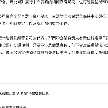
管會。若公司對履行中立義務的細節存有疑問，也可經博監局轉
公司會完全配合選管會的要求，依法對立法會選舉保持中立與公
格遵守相關規定，以及就此加強監督工作。
醒幸運博彩經營公司的代表，部門和企業負責人有責任於選舉日
往投票的交通便利，只要不涉及競選宣傳，則不會違反選舉法規
示、展示競選宣傳物品或播放競選口號等，則屬違規宣傳，會構
結果出爐 “新希望”得票數超四萬
小時 投票率已過半