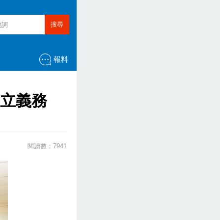
搜尋
報料
立義務
閱讀數：7941