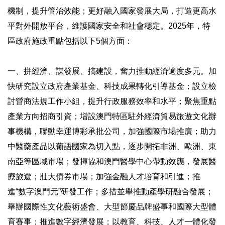
機制，提升管治效能；更好融入國家發展大局，打造更高水
平對外開放平台，維護國家安全和社會穩定。2025年，特
區政府施政重點包括以下5個方面：
一、拼經濟、謀發展、搞建設，奮力推動經濟適度多元。加
快研究設立政府產業基金、科技成果轉化引導基金；設立檢
討營商法規工作小組，提升行政服務效率和水平；聚焦重點
產業方向招商引資；增設澳門特區駐外經濟貿易旅遊文化辦
事機構，聯動幸運博彩承批公司，加強國際市場推廣；助力
中醫藥產品以葡語國家為切入點，逐步開拓非洲、歐洲、東
南亞等區域市場；發揮協和澳門醫學中心帶動效應，發展醫
療旅遊；壯大債券市場；加強金融人才培育和引進；推
進“數字澳門元”研發工作；多措並舉推動產學研融合發展；
舉辦國際性文化藝術盛會、大型節慶品牌盛事和國際大型體
育賽事；推進數字經濟發展；以教育、科技、人才一體化發