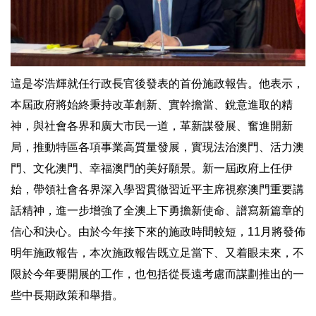
這是岑浩輝就任行政長官後發表的首份施政報告。他表示，
本屆政府將始終秉持改革創新、實幹擔當、銳意進取的精
神，與社會各界和廣大市民一道，革新謀發展、奮進開新
局，推動特區各項事業高質量發展，實現法治澳門、活力澳
門、文化澳門、幸福澳門的美好願景。新一屆政府上任伊
始，帶領社會各界深入學習貫徹習近平主席視察澳門重要講
話精神，進一步增強了全澳上下勇擔新使命、譜寫新篇章的
信心和決心。由於今年接下來的施政時間較短，11月將發佈
明年施政報告，本次施政報告既立足當下、又着眼未來，不
限於今年要開展的工作，也包括從長遠考慮而謀劃推出的一
些中長期政策和舉措。