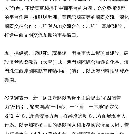
人”角色，不斷豐富和提升中葡平台的內涵，充分發揮澳門
的平台作用；推動與歐洲、葡西語國家等的國際交流，深化
國際交往合作；加強與內地交流合作；加強“一基地”建設，
打造中西文明交流互鑑的重要窗口。
五、揚優勢、增動能、謀長遠，開展重大工程項目建設。建
設澳琴國際教育（大學）城、澳門國際綜合旅遊文化區、澳
門珠江西岸國際航空運輸樞紐（港），以及澳門科技研發產
業園。
岑浩輝表示，新一屆政府將以習近平主席提出的“四個着
力”為指引，緊緊圍繞“一中心、一平台、一基地”的定位
及“1+4”多元產業發展方向，在經濟適度多元方面展現更大
作為。以更加積極主動的姿態融入和服務國家發展大局，着
力打造更高水平對外開放平台，在國際舞台上展現更大作