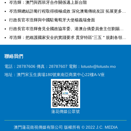
岑浩輝：澳門與西班牙合作關係邁上新台階
岑浩輝總結訪葡行程取得積極成效 深化澳葡傳統友誼 拓展更多實務合作
行政長官岑浩輝與中國駐葡萄牙大使楊義瑞會面
行政長官岑浩輝會見全國政協常委、港澳台僑委員會主任劉賜貴率領的粵港澳大灣區調研組
岑浩輝：把維護國家安全的實踐要求 貫穿特區“三五＂規劃各領域全過程
聯絡我們
電話：28787606
傳真：28787607
電郵：lotustv@lotustv.mo
地址：澳門宋玉生廣場180號東南亞商業中心22樓A-V座
蓮花傳媒公眾號
澳門蓮花衛視傳媒有限公司 版權所有 © 2022 J.C. MEDIA