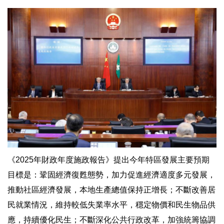
《2025年財政年度施政報告》提出今年特區發展主要預期
目標是：鞏固經濟復甦態勢，加力促進經濟適度多元發展，
推動社區經濟發展，本地生產總值保持正增長；不斷改善居
民就業情況，維持較低失業率水平，穩定物價和民生物品供
應，持續優化民生；不斷深化公共行政改革，加強統籌協調