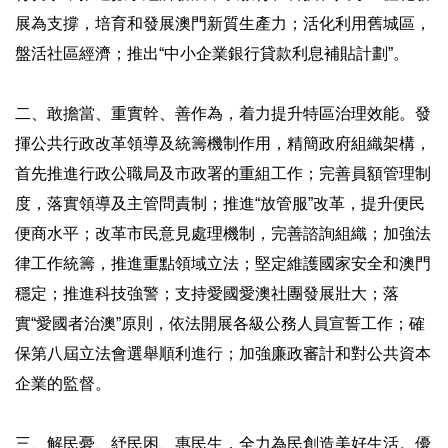
展為支撐，培育和發展澳門新質生產力；活化利用舊城區，
盤活社區經濟；推出“中小企業銀行貸款利息補貼計劃”。
二、敢擔當、重實幹、善作為，着力提升特區治理效能。發
揮公共行政改革領導及統籌機制作用，精簡政府組織架構，
首先推進行政公職局及市政署的重組工作；完善員額管理制
度，落實領導及主管問責制；推進“放管服”改革，提升便民
便商水平；改革市民意見處理機制，完善諮詢組織；加強法
律工作統籌，推進重點領域立法；堅定維護國家安全和澳門
穩定；推進科技強警；支持愛國愛澳社團發展壯大；落
實“愛國者治澳”原則，依法開展各級公務人員宣誓工作；確
保第八屆立法會選舉順利進行；加強廉政審計和對公共資本
企業的監督。
三、解民憂、紓民困、惠民生，全力為民創造美好生活。優