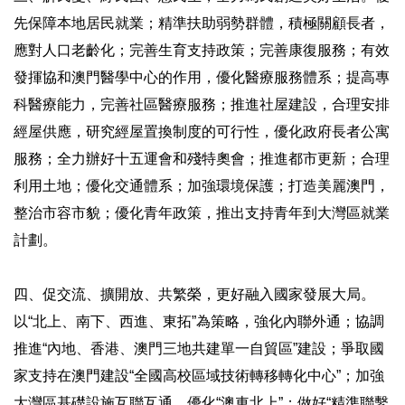
先保障本地居民就業；精準扶助弱勢群體，積極關顧長者，
應對人口老齡化；完善生育支持政策；完善康復服務；有效
發揮協和澳門醫學中心的作用，優化醫療服務體系；提高專
科醫療能力，完善社區醫療服務；推進社屋建設，合理安排
經屋供應，研究經屋置換制度的可行性，優化政府長者公寓
服務；全力辦好十五運會和殘特奧會；推進都市更新；合理
利用土地；優化交通體系；加強環境保護；打造美麗澳門，
整治市容市貌；優化青年政策，推出支持青年到大灣區就業
計劃。
四、促交流、擴開放、共繁榮，更好融入國家發展大局。
以“北上、南下、西進、東拓”為策略，強化內聯外通；協調
推進“內地、香港、澳門三地共建單一自貿區”建設；爭取國
家支持在澳門建設“全國高校區域技術轉移轉化中心”；加強
大灣區基礎設施互聯互通，優化“澳車北上”；做好“精準聯繫