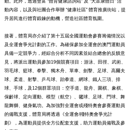
動。此外，透過豐富 “體育健康諮詢站” 及 “大眾康體日” 活
動內容，以及與社團合作舉辦 “健康社區” 體育推廣街站，提
升居民進行體育鍛鍊的動機，營造社區體育氛圍。
接著，體育局亦介紹了第十五屆全國運動會參賽籌備情況以
及全運會爭光計劃的工作。為確保參加全運會的澳門運動員
具備一定競爭力，經綜合分析不同因素並結合總會的反饋意
見，將派出運動員參加19個競賽項目：游泳、田徑、武術、
羽毛球、籃球、拳擊、獨木舟、單車、劍擊、足球、高爾夫
球、柔道、射擊、乒乓球、跆拳道、網球、鐵人三項、排
球、手球，及12個群眾項目：空手道、龍舟、圍棋、象棋、
保齡球、定向運動、模型（航空）、毽球、足球、門球、舞
龍舞獅、健身氣功。為加強對全運會或殘特奧會參賽運動員
的備戰支援，體育局將透過《全運會/殘特奧會爭光計
劃》，為運動員提供全方位配套支援，助力運動員備戰及參