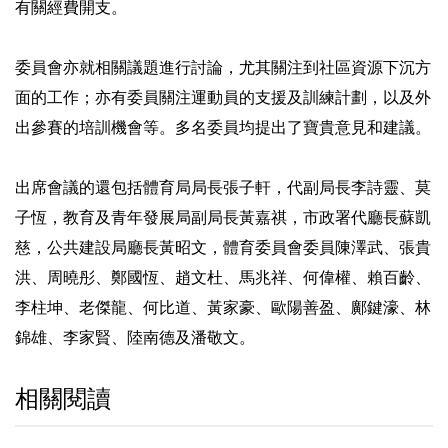
有關經費開支。
委員會亦就相關議題進行討論，尤其關注到社區資源下沉方
面的工作；亦有委員關注運動員的支援及訓練計劃，以及外
出參賽的培訓機會等。多名委員均提出了寶貴意見和建議。
出席會議的還包括體育局局長張子軒，代副局長李詩靈、莫
子恆，教育及青年發展局副局長黃嘉祺，市政署代廳長蘇凱
慈，公共建設局廳長黃昭文，體育委員會委員陳澤武、張貴
洪、周曉彤、鄭國恆、趙文杜、馬兆祥、何偉權、賴百齡、
李柱坤、老傑龍、何比道、黃家豪、歐陽善盈、鄺鍵濠、林
錦雄、李家賢、陸南德及潘敬文。
相關閱讀