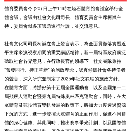
體育委員會今 (20) 日上午11時在塔石體育館會議室舉行全
體會議，會議由社會文化司司長、體育委員會主席柯嵐主
持，委員會就多項議題進行討論，並交流意見。
社會文化司司長柯嵐在會上發言表示，為全面貫徹落實習近
平主席來澳視察期間的重要講話精神，新一屆特區政府廣泛
聽取社會各界意見，在行政長官的領導下，社文團隊秉持
“奮發同行、持正革新” 的施政理念，認真傾聽社會各持份者
的聲音，深入研究並制定了2025年社文範疇的施政方針。
在體育方面，將辦好第十五屆全國運動會，以及全國第十二
屆殘疾人運動會暨第九屆特殊奧林匹克運動會，同時，在大
眾體育及競技體育雙軌發展的政策下，將加大力度透過資源
下沉的方式，進一步發揮大眾體育的正面作用，促進不同群
體的身心健康。與此同時，推出賽事爭光計劃、以及國際體