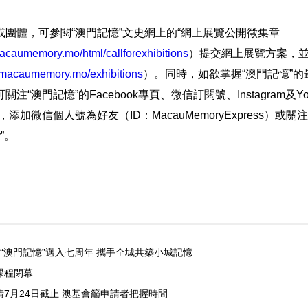
團體，可參閱“澳門記憶”文史網上的“網上展覽公開徵集章
acaumemory.mo/html/callforexhibitions
）提交網上展覽方案，
.macaumemory.mo/exhibitions
）。同時，如欲掌握“澳門記憶”
“澳門記憶”的Facebook專頁、微信訂閱號、Instagram及You
FM)，添加微信個人號為好友（ID：MacauMemoryExpress）
y”。
 “澳門記憶”邁入七周年 攜手全城共築小城記憶
課程閉幕
7月24日截止 澳基會籲申請者把握時間