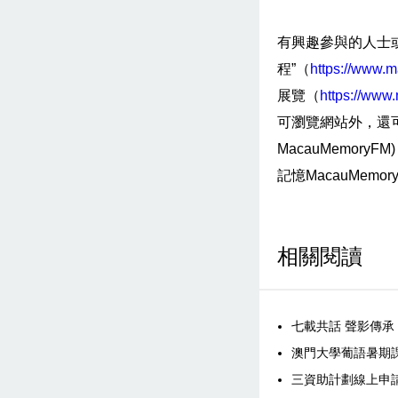
有興趣參與的人士或
程”（
https://www.m
展覽（
https://www
可瀏覽網站外，還可關注
MacauMemory
記憶MacauMemor
相關閱讀
七載共話 聲影傳承
澳門大學葡語暑期
三資助計劃線上申請