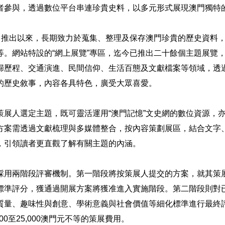
者參與，透過數位平台串連珍貴史料，以多元形式展現澳門獨特
網自推出以來，長期致力於蒐集、整理及保存澳門珍貴的歷史資料
等。網站特設的“網上展覽”專區，迄今已推出二十餘個主題展覽
歸歷程、交通演進、民間信仰、生活百態及文獻檔案等領域，透
的歷史敘事，內容各具特色，廣受大眾喜愛。
策展人選定主題，既可靈活運用“澳門記憶”文史網的數位資源，
方案需透過文獻梳理與多媒體整合，按內容策劃展區，結合文字
，引領讀者更直觀了解有關主題的內涵。
採用兩階段評審機制。第一階段將按策展人提交的方案，就其策
標準評分，獲通過開展方案將獲准進入實施階段。第二階段則對
質量、趣味性與創意、學術意義與社會價值等細化標準進行最終
00至25,000澳門元不等的策展費用。