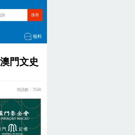
搜尋
報料
寫澳門文史
閱讀數：7548