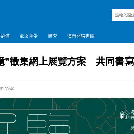
經濟
藝文生活
體育
澳門開講專欄
憶”徵集網上展覽方案 共同書
5:58:46