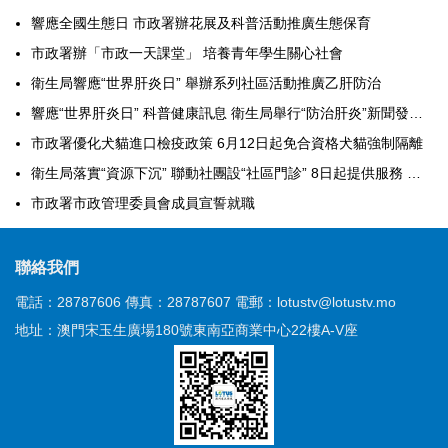
響應全國生態日 市政署辦花展及科普活動推廣生態保育
市政署辦「市政一天課堂」 培養青年學生關心社會
衛生局響應“世界肝炎日” 舉辦系列社區活動推廣乙肝防治
響應“世界肝炎日” 科普健康訊息 衛生局舉行“防治肝炎”新聞發佈會
市政署優化犬貓進口檢疫政策 6月12日起免合資格犬貓強制隔離
衛生局落實“資源下沉” 聯動社團設“社區門診” 8日起提供服務 推動公私醫療機構協同發展
市政署市政管理委員會成員宣誓就職
聯絡我們
電話：28787606
傳真：28787607
電郵：lotustv@lotustv.mo
地址：澳門宋玉生廣場180號東南亞商業中心22樓A-V座