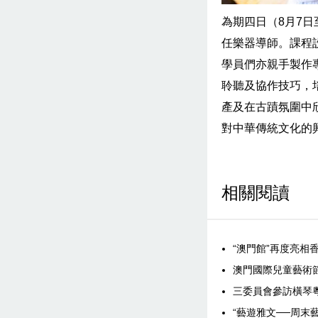
為期四日（8月7日
任樂器導師。課程
學員們亦親手製作
聆聽及協作技巧，
產及在古蹟氛圍中
對中華傳統文化的
相關閱讀
“澳門館”再度亮相
澳門國際兒童藝術
三委員會參訪橫琴
“藝遊雅文──周末