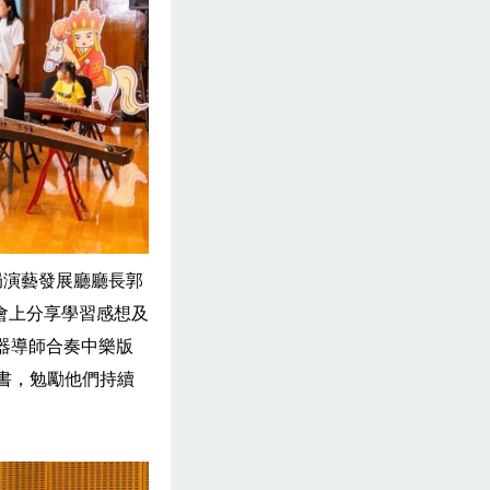
局演藝發展廳廳長郭
會上分享學習感想及
器導師合奏中樂版
證書，勉勵他們持續