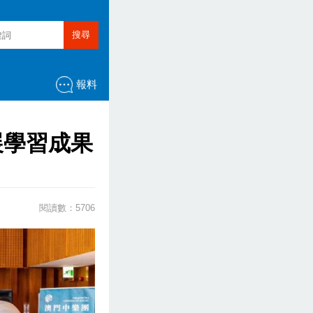
搜尋
報料
展學習成果
閱讀數：5706