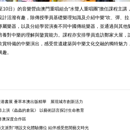
至10日）的音樂營由澳門重唱組合“水聲人重唱團”擔任課程主講
設計活潑有趣，除傳授學員基礎樂理知識及介紹中樂“吹、彈、拉
專屬樂器，以及分組學習演奏不同中國傳統樂器，並通過與其他
培養對中樂的理解與鑒賞能力。課程亦安排學員造訪鄭家大屋，
欣賞特備的中樂演出，感受世遺建築與中樂文化交融的獨特魅力
興趣。
香港書展 薈萃本澳出版精華 展現城市創新活力
節上演《蟲蟲的倉鼠》 以藝術語言探討生命教育
粵澳深度合作區
藝文派對”增設文化體驗攤位 結伴感受悠閒藝文時光