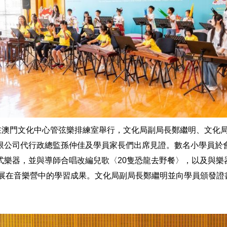
日在澳門文化中心管弦樂排練室舉行，文化局副局長鄭繼明、文化
限公司代行政總監孫仲佳及學員家長們出席見證。數名小學員於
式樂器，並與導師合唱改編兒歌〈20隻恐龍去野餐〉，以及與樂
〉，一展在音樂營中的學習成果。文化局副局長鄭繼明並向學員頒發