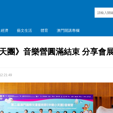
經濟
藝文生活
體育
澳門開講專欄
天團》音樂營圓滿結束 分享會
2:21:49