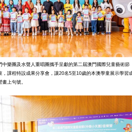
門中樂團及水聲人重唱團攜手呈獻的第二屆澳門國際兒童藝術節
束，課程特設成果分享會，讓20名5至10歲的本澳學童展示學習
營畫上句號。