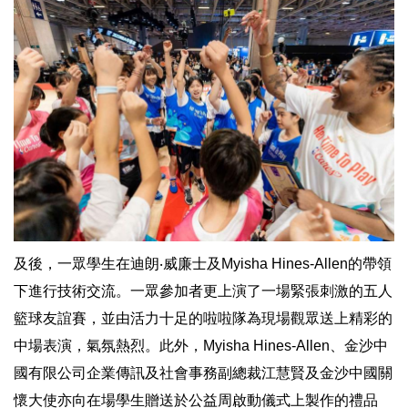
及後，一眾學生在迪朗‧威廉士及Myisha Hines-Allen的帶領
下進行技術交流。一眾參加者更上演了一場緊張刺激的五人
籃球友誼賽，並由活力十足的啦啦隊為現場觀眾送上精彩的
中場表演，氣氛熱烈。此外，Myisha Hines-Allen、金沙中
國有限公司企業傳訊及社會事務副總裁江慧賢及金沙中國關
懷大使亦向在場學生贈送於公益周啟動儀式上製作的禮品