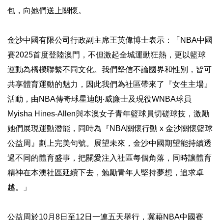
包，向她們送上關懷。
金沙中國有限公司行政副主席王英偉博士表示：「NBA中國
賽2025首度登陸澳門，不但激起全城運動狂熱，更以籃球
運動為橋樑聯繫不同文化。我們堅信不論國界和性別，皆可
共享體育運動的魅力，因此我們為社區帶來了『女生主場』
活動，由NBA傳奇球星迪朗‧威廉士及現役WNBA球員
Myisha Hines-Allen與本澳女子青年籃球員切磋球技，激勵
她們展現運動潛能，同時為『NBA關懷行動 x 金沙關懷籃球
公益周』劃上完美句號。展望未來，金沙中國期望能持續透
過不同的體育盛事，把關愛注入社區每個角落，同時讓體育
精神在本澳社區延續下去，勉勵青年人堅持夢想，追求卓
越。」
公益周於10月8日至12日一連五天舉行，冀藉NBA中國賽