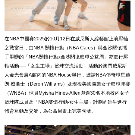
在NBA中國賽2025於10月12日在威尼斯人綜藝館上演壓軸
之戰當日，由NBA 關懷行動（NBA Cares）與金沙關懷攜
手舉辦的「NBA關懷行動x金沙關懷籃球公益周」亦進行壓
軸活動──「女生主場」籃球交流活動。活動於澳門威尼斯
人金光會展A館內的NBA House舉行，邀請NBA傳奇球星迪
朗‧威廉士（Deron Williams）及現役美國職業女子籃球聯賽
（WNBA）球員Myisha Hines-Allen與逾30名本地校內女子
籃球隊成員及「NBA關懷行動‧女生主場」計劃的師生進行
體育互動及交流，為公益周畫上完美句號。