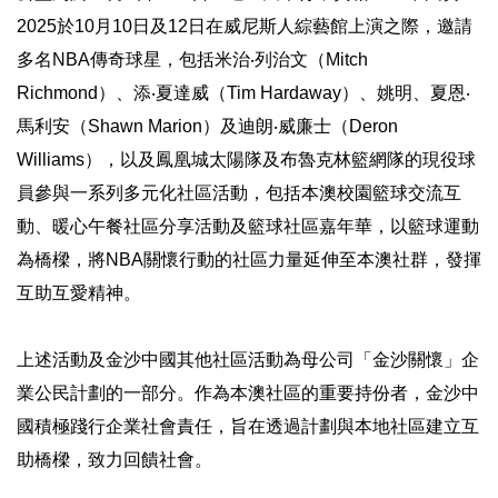
2025於10月10日及12日在威尼斯人綜藝館上演之際，邀請
多名NBA傳奇球星，包括米治‧列治文（Mitch
Richmond）、添‧夏達威（Tim Hardaway）、姚明、夏恩‧
馬利安（Shawn Marion）及迪朗‧威廉士（Deron
Williams），以及鳳凰城太陽隊及布魯克林籃網隊的現役球
員參與一系列多元化社區活動，包括本澳校園籃球交流互
動、暖心午餐社區分享活動及籃球社區嘉年華，以籃球運動
為橋樑，將NBA關懷行動的社區力量延伸至本澳社群，發揮
互助互愛精神。
上述活動及金沙中國其他社區活動為母公司「金沙關懷」企
業公民計劃的一部分。作為本澳社區的重要持份者，金沙中
國積極踐行企業社會責任，旨在透過計劃與本地社區建立互
助橋樑，致力回饋社會。