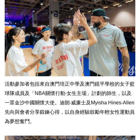
活動參加者包括來自澳門培正中學及澳門鏡平學校的女子籃
球隊成員及「NBA關懷行動‧女生主場」計劃的師生，以及
一眾金沙中國關懷大使。迪朗‧威廉士及Myisha Hines-Allen
先向與會者分享鍛鍊心得，以自身經驗鼓勵年輕女性運動員
為夢想奮鬥。