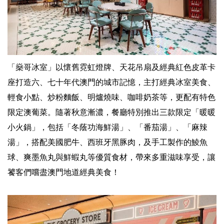
「燊哥冰室」以懷舊霓虹燈牌、天花吊扇及經典紅色皮革卡
座打造六、七十年代澳門的城市記憶，主打經典冰室美食、
輕食小點、炒粉麵飯、明爐燒味、咖啡奶茶等，更配有特色
限定澳葡菜。隨著秋意漸濃，餐廳特別推出三款限定「暖暖
小火鍋」，包括「冬蔭功海鮮湯」、「番茄湯」、「麻辣
湯」，搭配美國肥牛、西班牙黑豚肉，及手工製作的鯪魚
球、爽墨魚丸與鮮蝦丸等優質食材，帶來多重滋味享受，讓
饕客們嚐盡澳門地道經典美食！