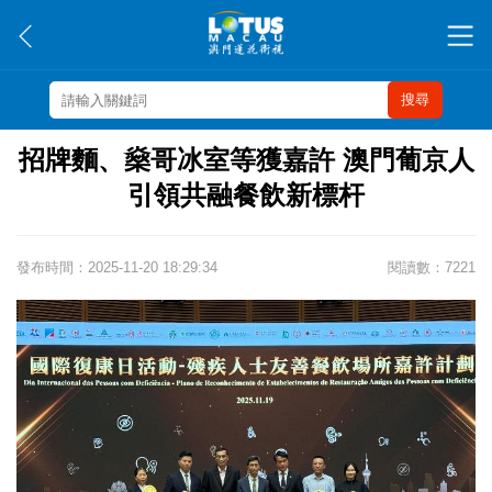
搜尋
招牌麵、燊哥冰室等獲嘉許 澳門葡京人
引領共融餐飲新標杆
發布時間：2025-11-20 18:29:34
閱讀數：7221