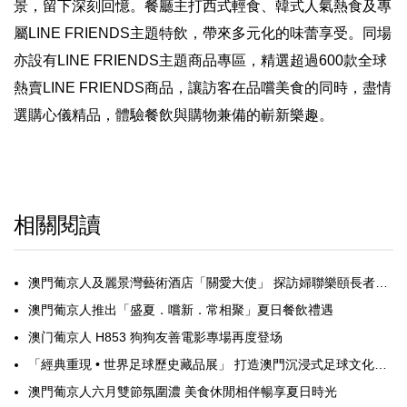
景，留下深刻回憶。餐廳主打西式輕食、韓式人氣熱食及專
屬LINE FRIENDS主題特飲，帶來多元化的味蕾享受。同場
亦設有LINE FRIENDS主題商品專區，精選超過600款全球
熱賣LINE FRIENDS商品，讓訪客在品嚐美食的同時，盡情
選購心儀精品，體驗餐飲與購物兼備的嶄新樂趣。
相關閱讀
澳門葡京人及麗景灣藝術酒店「關愛大使」 探訪婦聯樂頤長者日間中心
澳門葡京人推出「盛夏．嚐新．常相聚」夏日餐飲禮遇
澳门葡京人 H853 狗狗友善電影專場再度登场
「經典重現 • 世界足球歷史藏品展」 打造澳門沉浸式足球文化盛宴
澳門葡京人六月雙節氛圍濃 美食休閒相伴暢享夏日時光