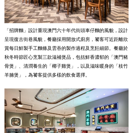
「招牌麵」設計重現澳門六十年代街頭車仔麵的風貌，設計
呈現復古街巷風貌，餐廳採用開放式廚房，饕客可近距離欣
賞每日鮮製手工麵條及雲吞的製作過程及烹飪細節。餐廳於
秋冬時節匠心烹製三款滋補煲品，包括鮮香濃郁的「澳門豬
骨煲」、清潤養生的「椰子雞煲」，以及滋味暖身的「枝竹
羊腩煲」，為饕客提供多樣的飲食選擇。