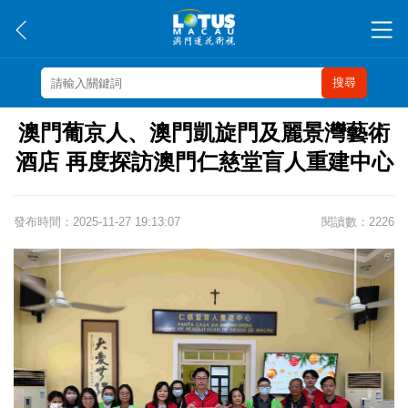
搜尋
澳門葡京人、澳門凱旋門及麗景灣藝術
酒店 再度探訪澳門仁慈堂盲人重建中心
發布時間：2025-11-27 19:13:07
閱讀數：2226