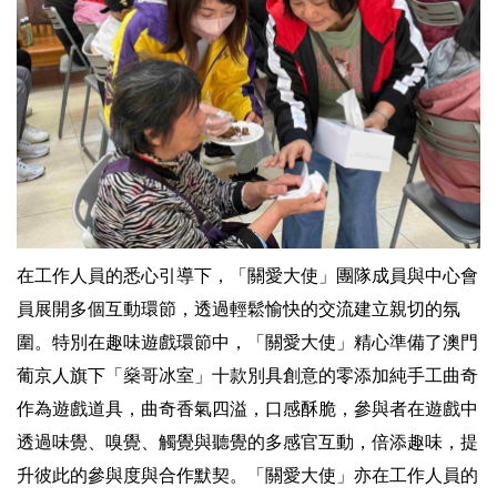
在工作人員的悉心引導下，「關愛大使」團隊成員與中心會
員展開多個互動環節，透過輕鬆愉快的交流建立親切的氛
圍。特別在趣味遊戲環節中，「關愛大使」精心準備了澳門
葡京人旗下「燊哥冰室」十款別具創意的零添加純手工曲奇
作為遊戲道具，曲奇香氣四溢，口感酥脆，參與者在遊戲中
透過味覺、嗅覺、觸覺與聽覺的多感官互動，倍添趣味，提
升彼此的參與度與合作默契。「關愛大使」亦在工作人員的