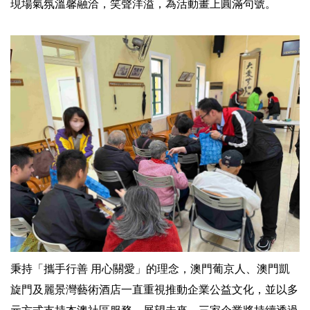
現場氣氛溫馨融洽，笑聲洋溢，為活動畫上圓滿句號。
秉持「攜手行善 用心關愛」的理念，澳門葡京人、澳門凱
旋門及麗景灣藝術酒店一直重視推動企業公益文化，並以多