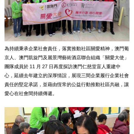
為持續秉承企業社會責任，落實推動社區關愛精神，澳門葡
京人、澳門凱旋門及麗景灣藝術酒店聯合組織「關愛大使」
團隊成員於 11 月 27 日再度探訪澳門仁慈堂盲人重建中
心，延續去年建立的深厚情誼，展現三間企業履行企業社會
責任的堅定承諾，並藉由恆常的公益行動推動社區共融，讓
愛心在社會間持續傳遞。