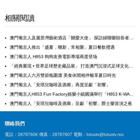
相關閱讀
澳門葡京人及麗景灣藝術酒店「關愛大使」 探訪婦聯樂頤長者日間中心
澳門葡京人推出「盛夏．嚐新．常相聚」夏日餐飲禮遇
澳门葡京人 H853 狗狗友善電影專場再度登场
「經典重現 • 世界足球歷史藏品展」 打造澳門沉浸式足球文化盛宴
澳門葡京人六月雙節氛圍濃 美食休閒相伴暢享夏日時光
澳門葡京人「安琪兒咖啡及酒廊」再度呈獻「初響」
澳門葡京人H853 Fun Factory娛樂小鎮圓滿舉行「H853 K-WAVE 韓粉日 II」
澳門葡京人「安琪兒咖啡及酒廊」呈獻「初響」爵士樂首演之夜
聯絡我們
電話：28787606
傳真：28787607
電郵：lotustv@lotustv.mo