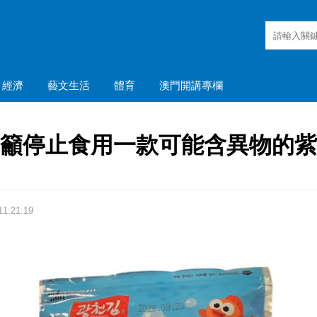
經濟
藝文生活
體育
澳門開講專欄
籲停止食用一款可能含異物的紫
1:21:19