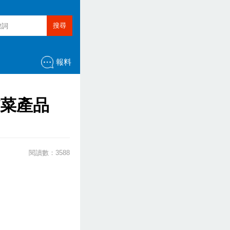
搜尋
報料
菜產品
閱讀數：3588