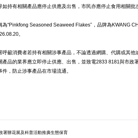
界如持有相關產品應停止供應及出售，市民亦應停止食用相關批
inkfong Seasoned Seaweed Flakes"，品牌為KWANG
.08.20。
署呼籲消費者若持有相關涉事產品，不論透過網購、代購或其他
產品的業界應立即停止供應、出售，並致電2833 8181與市
事件，防止涉事產品在市場流通。
市政署辦花展及科普活動推廣生態保育