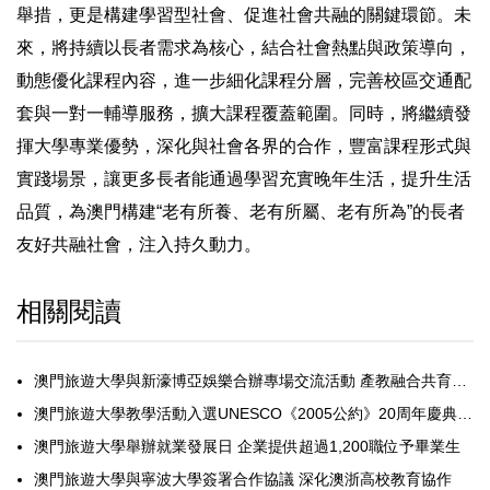
舉措，更是構建學習型社會、促進社會共融的關鍵環節。未
來，將持續以長者需求為核心，結合社會熱點與政策導向，
動態優化課程內容，進一步細化課程分層，完善校區交通配
套與一對一輔導服務，擴大課程覆蓋範圍。同時，將繼續發
揮大學專業優勢，深化與社會各界的合作，豐富課程形式與
實踐場景，讓更多長者能通過學習充實晚年生活，提升生活
品質，為澳門構建“老有所養、老有所屬、老有所為”的長者
友好共融社會，注入持久動力。
相關閱讀
澳門旅遊大學與新濠博亞娛樂合辦專場交流活動 產教融合共育文旅新力量
澳門旅遊大學教學活動入選UNESCO《2005公約》20周年慶典專題網頁
澳門旅遊大學舉辦就業發展日 企業提供超過1,200職位予畢業生
澳門旅遊大學與寧波大學簽署合作協議 深化澳浙高校教育協作