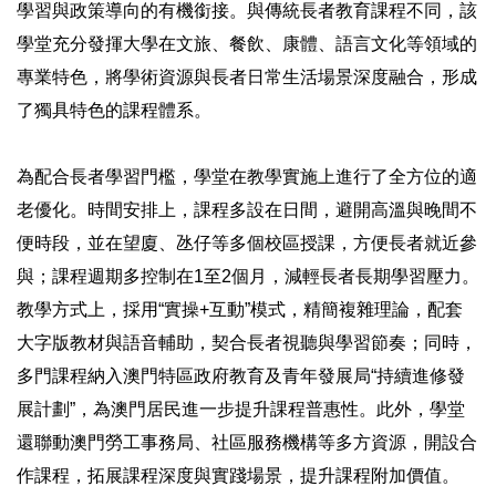
學習與政策導向的有機銜接。與傳統長者教育課程不同，該
學堂充分發揮大學在文旅、餐飲、康體、語言文化等領域的
專業特色，將學術資源與長者日常生活場景深度融合，形成
了獨具特色的課程體系。
為配合長者學習門檻，學堂在教學實施上進行了全方位的適
老優化。時間安排上，課程多設在日間，避開高溫與晚間不
便時段，並在望廈、氹仔等多個校區授課，方便長者就近參
與；課程週期多控制在1至2個月，減輕長者長期學習壓力。
教學方式上，採用“實操+互動”模式，精簡複雜理論，配套
大字版教材與語音輔助，契合長者視聽與學習節奏；同時，
多門課程納入澳門特區政府教育及青年發展局“持續進修發
展計劃”，為澳門居民進一步提升課程普惠性。此外，學堂
還聯動澳門勞工事務局、社區服務機構等多方資源，開設合
作課程，拓展課程深度與實踐場景，提升課程附加價值。