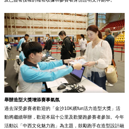
舉辦造型大獎增添賽事氣氛
過去深受參賽者歡迎的「金沙10K繽fun活力造型大獎」活
動將繼續舉辦，歡迎本屆十公里及歡樂跑參賽者參加。今年
活動以「中西文化魅力跑」為主題，鼓勵跑手在造型設計融