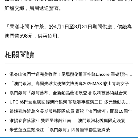
鮮甜交織，層層遞送驚喜。
「果漾花間下午茶」於4月1日至8月31日期間供應，價錢為
澳門幣598元，供兩位用。
相關閱讀
湯令山澳門世巡完美收官！尾場攬佬驚喜空降Encore 重磅預告2027年1月紅館開騷
「澳門銀河」高爾夫球大使劉文博勇奪2026MAX 彩渱青島女子公開賽冠軍
澳門銀河「銀河藝萃」全新鉑晶藝術展登場 以科技藝術融合東方文化激活澳門文旅游活力
UFC 格鬥週重磅回歸澳門銀河 頂級賽事連演三日 多元活動與專屬禮遇齊登場
銀娛嘉許近萬名長期服務團隊成員 慶祝「澳門銀河」開幕15周年
淮揚春宴落濠江 雙匠呈味醉江南 — 澳門銀河花悅庭限定晚宴品鑒
米芝蓮五星耀濠江 「澳門銀河」四餐廳蟬聯星級殊榮