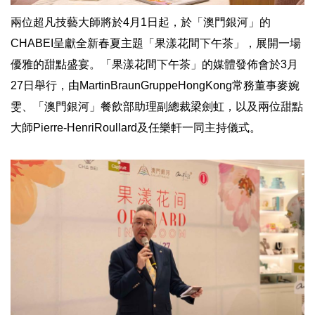
兩位超凡技藝大師將於4月1日起，於「澳門銀河」的
CHABEI呈獻全新春夏主題「果漾花間下午茶」，展開一場
優雅的甜點盛宴。「果漾花間下午茶」的媒體發佈會於3月
27日舉行，由MartinBraunGruppeHongKong常務董事麥婉
雯、「澳門銀河」餐飲部助理副總裁梁劍虹，以及兩位甜點
大師Pierre-HenriRoullard及任樂軒一同主持儀式。