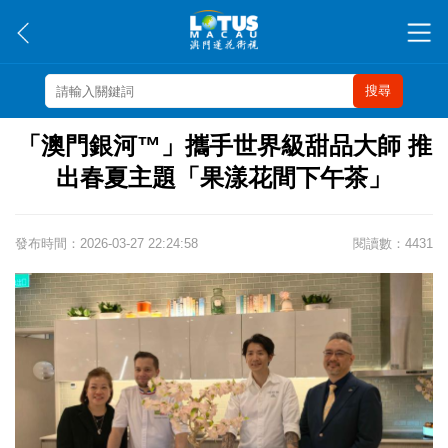
搜尋
「澳門銀河™」攜手世界級甜品大師 推
出春夏主題「果漾花間下午茶」
發布時間：2026-03-27 22:24:58
閱讀數：4431