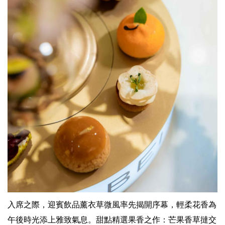
入席之際，迎賓飲品薰衣草微風率先揭開序幕，輕柔花香為
午後時光添上雅致氣息。甜點精選果香之作：芒果香草撻交