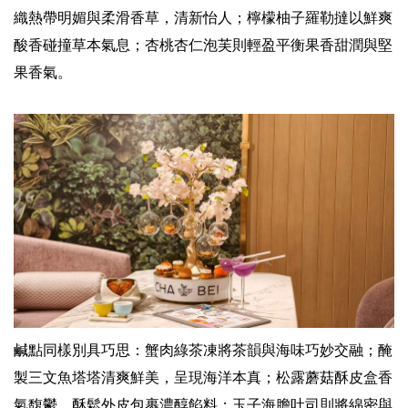
織熱帶明媚與柔滑香草，清新怡人；檸檬柚子羅勒撻以鮮爽
酸香碰撞草本氣息；杏桃杏仁泡芙則輕盈平衡果香甜潤與堅
果香氣。
鹹點同樣別具巧思：蟹肉綠茶凍將茶韻與海味巧妙交融；醃
製三文魚塔塔清爽鮮美，呈現海洋本真；松露蘑菇酥皮盒香
氣馥鬱，酥鬆外皮包裹濃醇餡料；玉子海膽吐司則將綿密與