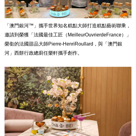
「澳門銀河™」攜手世界知名糕點大師打造糕點藝術聯乘，
邀請到榮獲「法國最佳工匠（MeilleurOuvrierdeFrance）」
榮銜的法國甜品大師Pierre-HenriRoullard，與「澳門銀
河」西餅行政總廚任樂軒攜手創作。