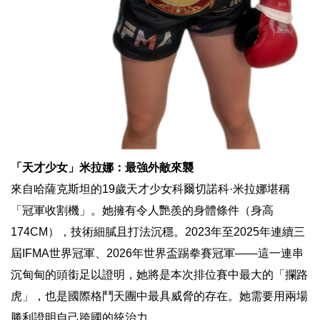
「天才少女」米拉娜：最強外敵來襲
來自哈薩克斯坦的19歲天才少女科爾切諾科·米拉娜堪稱
「冠軍收割機」。她擁有令人艷羨的身體條件（身高
174CM），技術細膩且打法沉穩。2023年至2025年連續三
屆IFMA世界冠軍、2026年世界盃踢拳賽冠軍——這一連串
沉甸甸的頭銜足以證明，她將是本次排位賽中最大的「攔路
虎」，也是國際格鬥天團中最具威脅的存在。她需要用兩場
勝利證明自己跨國的統治力。