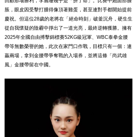
回顧那場勝利，李麗珊幾乎是「拼了命」。比賽中她面部腫
脹，眼皮因受擊打腫得像頂著雞蛋，甚至連對手都開始提前
慶祝。但這位28歲的老將在「絕命時刻」破釜沉舟，硬生生
從自我懷疑的陰霾中掙出了一道光亮，最終逆轉獲勝。擁有
2025年全國自由搏擊錦標賽52KG級冠軍、WBC泰拳金腰
帶等無數榮譽的她，此次在家門口作戰，目標只有一個：連
贏兩場，拿到金腰帶爭奪戰的入場券，並將這條「尚武雄
風」金腰帶留在中國。