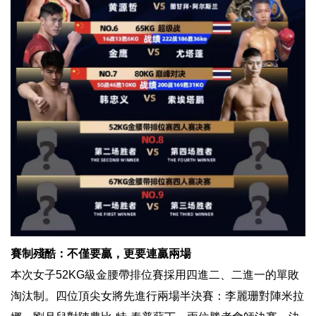
賽制殘酷：不僅要贏，更要連贏兩場
本次女子52KG級金腰帶排位賽採用四進二、二進一的單敗
淘汰制。四位頂尖女將先進行兩場半決賽：李麗珊對陣米拉