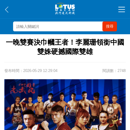
搜尋
一晚雙賽決巾幗王者！李麗珊領銜中國
雙姝硬撼國際雙雄
發布時間：2026-05-29 12:29:04
閱讀數：2748