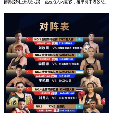
節奏控制上出現失誤，被她拖入內圍戰，後果將不堪設想。