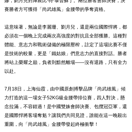
娜，劉月兒對陣農比·特·泰普蘇丁。兩位勝者會師決賽，決
賽勝者方可獲得「尚武雄風」金腰帶的爭奪資格。
這意味著，無論是李麗珊、劉月兒，還是兩位國際悍將，都
必須在一個晚上完成兩次高強度的對抗且全部獲勝。這種對
體能、意志力和戰術儲備的極限壓榨，註定了這場比賽不僅
是技術的較量，更是「鐵姑娘」們意志力的直接對話。勝者
將站上榮耀之巔，負者則黯然離場——沒有退路，只有全力
以赴。
7月18日，上海仙霞，由中國原創搏擊品牌「尚武雄風」傾
力打造的這一場女子52KG級金腰帶排位賽，四人對決，懸
念拉滿，不容錯過！是中國雙姝會師決賽、包攬冠亞軍，還
是國際悍將客場奪魁？讓我們共同見證，誰能在這一晚殺出
重圍，向「尚武雄風」金腰帶發起終極衝擊！