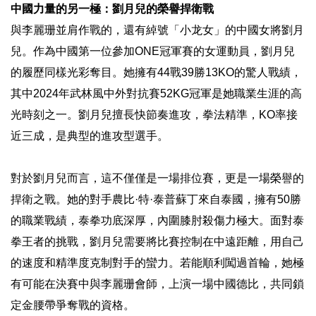
中國力量的另一極：劉月兒的榮譽捍衛戰
與李麗珊並肩作戰的，還有綽號「小龙女」的中國女將劉月
兒。作為中國第一位參加ONE冠軍賽的女運動員，劉月兒
的履歷同樣光彩奪目。她擁有44戰39勝13KO的驚人戰績，
其中2024年武林風中外對抗賽52KG冠軍是她職業生涯的高
光時刻之一。劉月兒擅長快節奏進攻，拳法精準，KO率接
近三成，是典型的進攻型選手。
對於劉月兒而言，這不僅僅是一場排位賽，更是一場榮譽的
捍衛之戰。她的對手農比·特·泰普蘇丁來自泰國，擁有50勝
的職業戰績，泰拳功底深厚，內圍膝肘殺傷力極大。面對泰
拳王者的挑戰，劉月兒需要將比賽控制在中遠距離，用自己
的速度和精準度克制對手的蠻力。若能順利闖過首輪，她極
有可能在決賽中與李麗珊會師，上演一場中國德比，共同鎖
定金腰帶爭奪戰的資格。