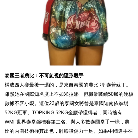
泰國王者農比：不可忽視的隱形殺手
構成四人賽最後一環的，是來自泰國的農比·特·泰普蘇丁。
雖然她在國際知名度上不如米拉娜，但職業戰績50勝的硬核
數據不容小覷。這位23歲的泰國女將曾是泰國迦南依拳場
52KG冠軍、TOPKING 52KG金腰帶獲得者，同時擁有
WMF世界泰拳錦標賽第二名。與大多數泰國拳手一樣，農
比的內圍技術極其出色，肘膝殺傷力十足。如果中國選手在