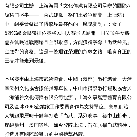
有限公司主辦、上海海爾萃文化傳媒有限公司承辦的國際A
級格鬥盛事——「尚武雄風」格鬥王者爭霸賽（上海站）
中，組委會祭出了搏擊界最殘酷的「魔鬼賽制」：女子
52KG級金腰帶排位賽將以四人賽形式展開，四位頂尖女將
需在當晚連戰兩場且全部取勝，方能獲得爭奪「尚武雄風」
金腰帶的資格。這是一條通往榮耀的荊棘之路，唯有真正的
王者才能走到最後。
本屆賽事由上海市武術協會、中國（澳門）散打總會、大灣
區武術文化協會擔任指導單位，中山市搏擊散打運動協會與
上海浦雅文化傳播有限公司協辦，上海久事智慧體育有限公
司及全球7890企業家工作委員會作為支持單位。賽事創始
人胡鯤飛歷時十餘年打造「尚武」系列賽事，從中山起步，
歷經廣州、澳門等地，如今登陸上海，旨在弘揚尚武精神，
打造具有國際影響力的中國搏擊品牌。