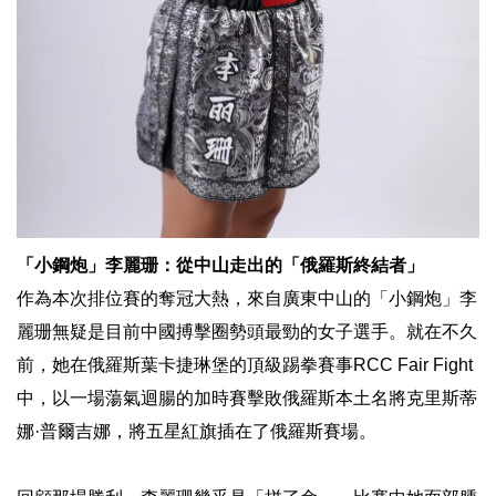
「小鋼炮」李麗珊：從中山走出的「俄羅斯終結者」
作為本次排位賽的奪冠大熱，來自廣東中山的「小鋼炮」李
麗珊無疑是目前中國搏擊圈勢頭最勁的女子選手。就在不久
前，她在俄羅斯葉卡捷琳堡的頂級踢拳賽事RCC Fair Fight
中，以一場蕩氣迴腸的加時賽擊敗俄羅斯本土名將克里斯蒂
娜·普爾吉娜，將五星紅旗插在了俄羅斯賽場。