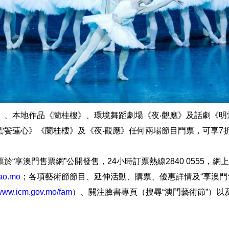
》、本地作品《蘭桂樓》、環境舞蹈劇場《夜‧觀應》及話劇《明
雲鬢蓮心》《蘭桂樓》及《夜‧觀應》任何兩場節目門票，可享7
於“享澳門售票網”公開發售，24小時訂票熱線2840 0555，網
cao.mo
；各項藝術節節目、延伸活動、購票、優惠詳情及“享澳門
www.icm.gov.mo/fam
）、關注臉書專頁（搜尋“澳門藝術節”）以
。