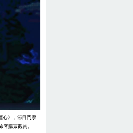
蓮心》，節目門票
民旅客購票觀賞。