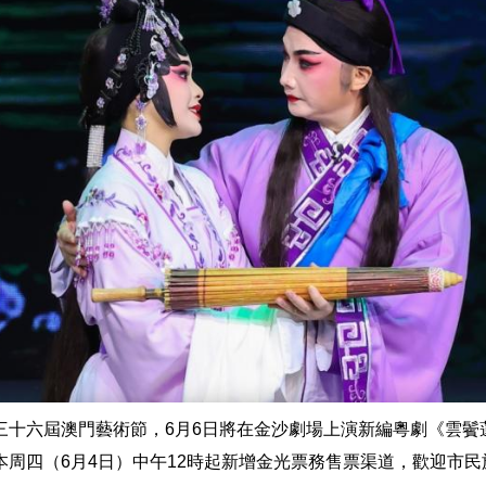
三十六屆澳門藝術節，6月6日將在金沙劇場上演新編粵劇《雲鬢
本周四（6月4日）中午12時起新增金光票務售票渠道，歡迎市