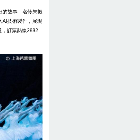
班的故事；名伶朱振
AI技術製作，展現
，訂票熱線2882