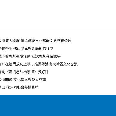
公演盛大開鑼 傳承傳統文化赋能文旅慈善發展
學校學生 佛山少兒粵劇藝術節獲獎
鏡下看粵劇專場活動 細說粵劇幕後故事
柳》在澳門成功上演，推動粵港澳大灣區文化交流
粵劇《滿門忠烈楊家將》獲好評
公演開鑼 文化傳承與慈善並重
演出 化州同鄉會熱情接待