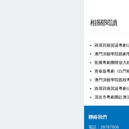
相關閱讀
路環四廟賀誕粵劇
澳門演藝學院戲劇
龍騰粵劇團辦放大
青春版粵劇《白門
澳門演藝學院戲校
路環四廟賀誕粵劇
茂名市粵劇團赴澳
聯絡我們
電話：28787606