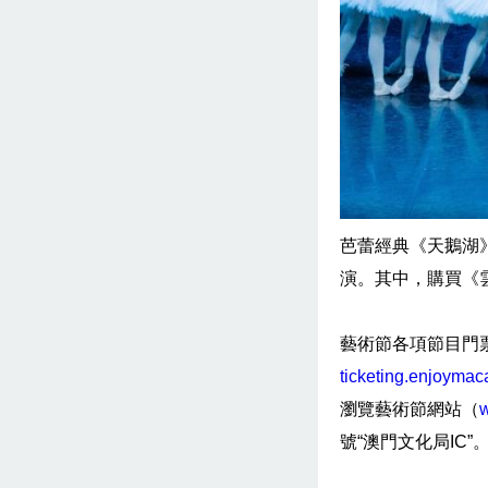
芭蕾經典《天鵝湖
演。其中，購買《
藝術節各項節目門票
ticketing.enjoyma
瀏覽藝術節網站（
號“澳門文化局IC”