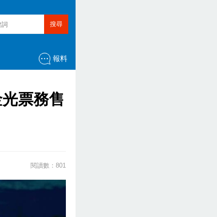
搜尋
報料
金光票務售
閱讀數：801