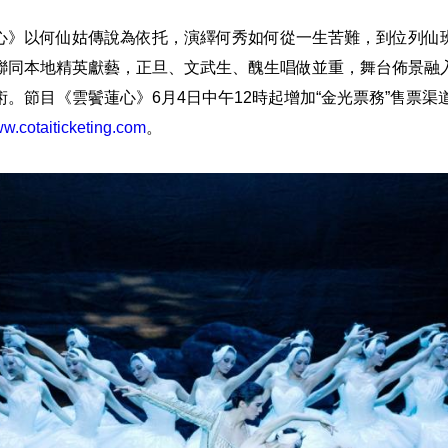
心》以何仙姑傳說為依托，演繹何秀如何從一生苦難，到位列仙
聯同本地精英獻藝，正旦、文武生、醜生唱做並重，舞台佈景融入
。節目《雲鬢蓮心》6月4日中午12時起增加“金光票務”售票渠道
w.cotaiticketing.com
。