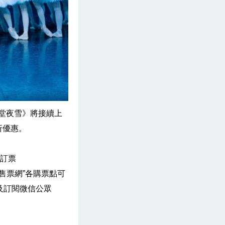
堂夜雪》將接續上
折優惠。
上訂票
售票網”各購票點可
及訂閱微信公眾