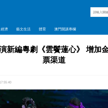
經濟
藝文生活
體育
澳門開講專欄
演新編粵劇《雲鬢蓮心》 增加
票渠道
7:55:40