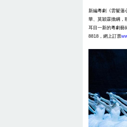
新編粵劇《雲鬢蓮
華、莫穎霖擔綱，
耳目一新的粵劇藝術
8818，網上訂票
ww