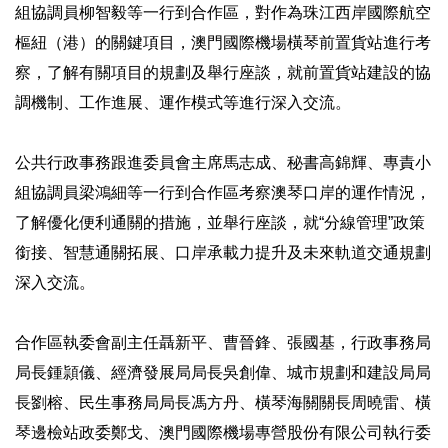
組協調員柳智毅等一行到合作區，對作為珠江西岸國際航空
樞紐（港）的關鍵項目，澳門國際機場橫琴前置貨站進行考
察，了解有關項目的規劃及舉行座談，就前置貨站建設的協
調機制、工作進展、運作模式等進行深入交流。
公共行政事務跟進委員會主席馬志成、秘書高錦輝、專責小
組協調員梁鴻細等一行到合作區考察澳琴口岸的運作情況，
了解優化便利通關的措施，並舉行座談，就“分線管理”政策
銜接、智慧通關拓展、口岸承載力提升及未來軌道交通規劃
深入交流。
合作區執委會副主任聶新平、曹晉鋒、張國基，行政事務局
局長鍾頴儀、經濟發展局局長吳創偉、城市規劃和建設局局
長劉榕、民生事務局局長馮方丹、橫琴海關關長周曉雷、橫
琴邊檢站政委鄭戈、澳門國際機場專營股份有限公司執行委