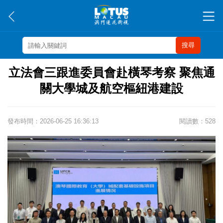
搜尋
立法會三跟進委員會赴橫琴考察 聚焦通
關大學城及航空樞紐港建設
發布時間：2026-06-25 16:36:13
閱讀數：528