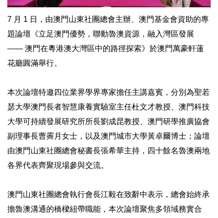
7 月 1 日，由澳門山東社團總會主辦、澳門基金會資助的專
題論壇《立足澳門優勢，聯動魯澳資源，融入灣區發展
—— 澳門在粵港澳大灣區中的路徑探索》於澳門萬豪軒蓮
花廳圓滿舉行。
本次論壇特邀四位業界學界專家擔任主講嘉賓，分別為聖若
瑟大學澳門長者智慧康養實驗室主任杜文才教授、澳門科技
大學可持續發展研究所所長劉成昆教授、澳門研學推廣協會
副理事長曹霽月女士，以及澳門城市大學黃卓爾博士；論壇
由澳門山東社團總會秘書長張希華主持，四十餘名魯澳兩地
各界代表齊聚現場參與交流。
澳門山東社團總會執行會長江毅在致辭中表示，總會始終承
擔魯澳溝通的橋樑紐帶職能，本次論壇聚焦多領域務實合