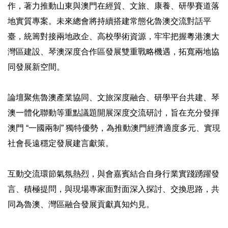
作，著力推動山東與澳門在經貿、文旅、康養、研學賽道落
地實質專案。未來總會將持續搭建常態化魯澳交流對話平
臺，統籌對接兩地政企、高校學術資源，牢牢把握粵港澳大
灣區建設、琴澳深度合作區發展雙重戰略機遇，拓寬兩地協
同發展新空間。
論壇聚焦魯澳產業協同、文旅深度融合、研學平台共建、琴
澳一體化聯動等重點議題開展深度交流研討，旨在充分發揮
澳門 “一國兩制” 獨特優勢，為推動澳門經濟適度多元、實現
社會長遠穩定發展建言獻策。
互動交流環節氣氛熱烈，與會嘉賓結合自身行業實踐踴躍發
言、積極提問，與現場專家面對面深入探討、交換思路，共
同為魯澳、灣區融合發展貢獻真知灼見。