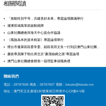
相關閱讀
「推動性別平等，共建美好未來」專題論壇圓滿舉行
濰澳双城風箏節啟動揭牌
山東社團總會與海天中心簽合作協議
《風險為本的資本框架》專題論壇舉行
煙台市蓬萊區區委常委、副區長田文良一行到訪澳門山東社團總會
廉政專員陳子勁出席北京“廉潔絲綢之路”專題論壇
澳門山東社團總會辦第一屆理監事就職典禮
聯絡我們
電話：28787606
傳真：28787607
電郵：lotustv@lotustv.mo
地址：澳門宋玉生廣場180號東南亞商業中心22樓A-V座