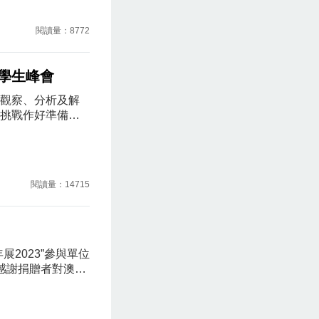
共同探索藝術在
合。我們的目標
閱讀量：8772
新能力和競爭
學生峰會
觀察、分析及解
挑戰作好準備。
九屆旅遊教育學生峰
界發表畢業論文和
未來發展趨勢。
挑戰，擁抱機遇”，
閱讀量：14715
會展示了45 篇
2023”參與單位
感謝捐贈者對澳門
博藏品資源。這
豐富多樣的當代
地青年藝術家黎