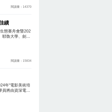
許願的詮釋；新
閱讀量：14370
耀的攝影裝置作
佳績
生態賽舟會暨202
、耶魯大學、劍橋
港中文大學等海
終力壓中外多所知
12名運動員作
200米單人皮艇賽
閱讀量：15834
霍英東珍禧書院
24年“電影美術培
選學員將由資深電影
更可獲得參與影
興趣人士踴躍參
民身份證及年滿1
將於7月至9月期間