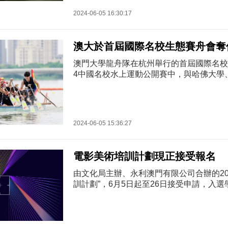
雪穎作品《願景之泉》，以不同角度拓展對
2024-06-05 16:30:17
濠博亞娛樂有限公司捐贈的本地攝影家陳顯
品《非常態結構》，探索隱喻...
澳大於首屆國際名校生態賽舟會奪
澳門大學龍舟隊在杭州舉行的首屆國際名校
4中國名校水上運動公開賽中，與哈佛大學
大學、北京大學、清華大學、浙江大學、香
內外25所世界知名高校學霸同場競技，最
名高校選手奪得多個獎項。澳大龍舟隊派出
賽。其中教育學院碩士學生張倩怡在女子組
2024-06-05 15:36:27
獲得第二名；張倩怡及工商管理學院學院、
學生陳坤耀在200米混雙...
電影美術培訓計劃現正接受報名
由文化局主辦、永利澳門有限公司合辦的20
訓計劃”，6月5日起至26日接受申請，入
美術指導教課，增進電影美術方面的知識，
片製作的機會，提升相關專業技能，歡迎有
與。是次計劃的申請者須持有澳門永久性居
8歲，須為高中畢業或以上學歷。入選學員