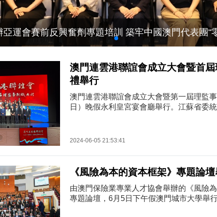
辦亞運會賽前反興奮劑專題培訓 築牢中國澳門代表團“零
澳門連雲港聯誼會成立大會暨首屆
禮舉行
澳門連雲港聯誼會成立大會暨第一屆理監事
日）晚假永利皇宮宴會廳舉行。江蘇省委統
李衛華，江蘇省委統戰部港澳臺工作處處長
委統戰部港澳臺工作處一級主任科員郭鵬，
府僑務辦公室副主任張研，中共連雲港市委
2024-06-05 21:53:41
文教事務處（港澳臺處）處長趙慶忠，澳門
會代主席鐘怡，中聯辦協調部部長仇昱等人
港市人民政府僑務辦公室副主任張研致歡...
《風險為本的資本框架》專題論壇
由澳門保險業專業人才協會舉辦的《風險為
專題論壇，6月5日下午假澳門城市大學舉
資本框架》目的是為保險公司建立清晰統一