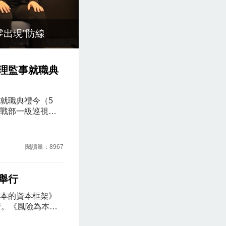
出現”防線
2026 粵澳名優
理監事就職典
就職典禮今（5
戰部一級巡視員
張志中，江蘇省
連雲港市人民政
統戰部僑務經科
閱讀量：8967
基金會行政委員
到場祝賀。連雲
舉行
本的資本框架》
行。《風險為本的
的估值標準和具