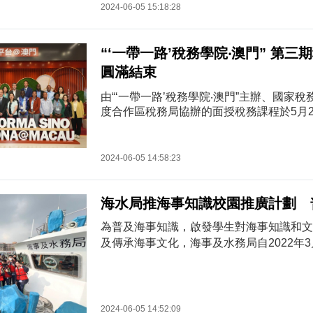
2024-06-05 15:18:28
接受為期12日，合共逾60小時的專業指導
基礎知識及應用...
“‘一帶一路’稅務學院‧澳門” 第
圓滿結束
由“‘一帶一路’稅務學院‧澳門”主辦、國家
度合作區稅務局協辦的面授稅務課程於5月2
與葡語國家商貿合作服務平台綜合體開辦，
語國家(包括：安哥拉、巴西、佛得角、幾
內亞、莫桑比克、葡萄牙、聖多美和普林西
2024-06-05 14:58:23
共18名稅務機關工作人員參與。課程除可
知識及最新發展趨勢外，財政局鍾聖心副局
領“‘一帶...
海水局推海事知識校園推廣計劃 
為普及海事知識，啟發學生對海事知識和文
及傳承海事文化，海事及水務局自2022年3
齊起航─海事知識校園推廣計劃」系列活動
到訪了本澳15間學校，已舉辦活動合共81
6,000多名學生參與。「海安全‧齊起航─
劃」活動內容豐富，包括“海事知識講座”
2024-06-05 14:52:09