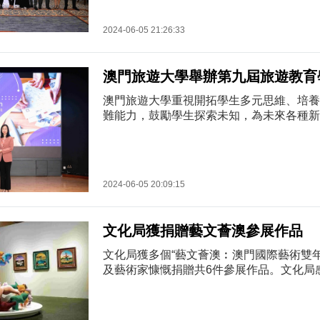
術家和行業領袖提供一個交流思想的平台，
度假村、藝術空間及賓客體驗中的實踐與融
2024-06-05 21:26:33
是通過藝術的多元表現形式，提升行業的創
力。澳門國際文化...
澳門旅遊大學舉辦第九屆旅遊教育
澳門旅遊大學重視開拓學生多元思維、培養
難能力，鼓勵學生探索未知，為未來各種新
大學於2024年6月5日在望廈校區舉辦“第
會”，旨在提供一個交流平台，讓學生向業
研究成果，共同探討澳門與大灣區文旅業的
本次峰會的主題為“旅遊復甦與韌性：克服
2024-06-05 20:09:15
凸顯後疫情時代旅遊業所面臨的關鍵時刻。峰
優秀的學生論文，研...
文化局獲捐贈藝文薈澳參展作品
文化局獲多個“藝文薈澳︰澳門國際藝術雙年展
及藝術家慷慨捐贈共6件參展作品。文化局
文化事業的支持，肯定善舉有利充實澳門文
批捐贈作品有繪畫、雕塑及裝置等，展示了
藝術風貌，分別為：銀河娛樂集團捐贈的本