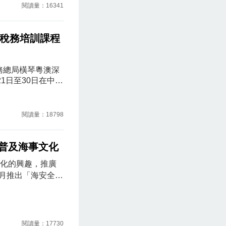
閱讀量：16341
，增進電影美術的
三期稅務培訓課程
稅務總局橫琴粵澳深
1日至30日在中國
是次邀請了9個葡
內亞比紹、赤道幾
比以及東帝汶)合
閱讀量：18798
學習國際稅收前沿
長更於5月24日帶
普及海事文化
化的興趣，推廣
月推出「海安全‧
至今已超過兩年，
場次，累計已有逾
海事知識校園推廣計
、參觀海事及水務局
閱讀量：17730