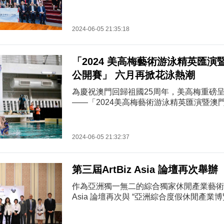
備風險敏感度的資本要求，提升保險公司的
管理和信息披露標準，達致對保險公司的資
至其所承擔的風險，從而加強對保單持有人
2024-06-05 21:35:18
望通過是次論壇，讓與會者了解《風險為本
保險公司業務之影響，並由嘉賓們分享...
「2024 美高梅藝術游泳精英匯
公開賽」 六月再掀花泳熱潮
為慶祝澳門回歸祖國25周年，美高梅重磅
——「2024美高梅藝術游泳精英匯演暨澳
賽」，以精彩震撼的「水中芭蕾」美學及技
預熱！這個本地唯一的花泳盛會將由三隊内
世界級高水平表演，並由港澳及多個省市之
2024-06-05 21:32:37
運動員參與公開賽，讓居民及遊客感受「力
和，體驗體育和藝術的雙重視覺享受，進一
濃厚的體育氛圍，助力「1+4」...
第三屆ArtBiz Asia 論壇再次舉辦
作為亞洲獨一無二的綜合獨家休閒產業藝術商業
Asia 論壇再次與 “亞洲綜合度假休閒產業博
三屆論壇。本次以「藝術融合」為主題，深
合度假休閒村及其他相關產業的深遠影響，