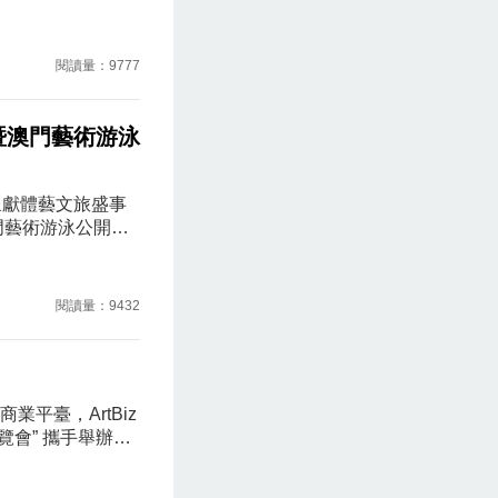
管治、企業風險
本充足水平連繫
的保障。本會期
閱讀量：9777
的資本框架》對
演暨澳門藝術游泳
呈獻體藝文旅盛事
門藝術游泳公開
藝，為巴黎奧運
地頂尖隊伍呈獻
青少年藝術游泳
閱讀量：9432
與美」的完美融
步提升澳門熱烈
平臺，ArtBiz
覽會” 攜手舉辦第
入探討藝術對綜
為具前瞻性的藝