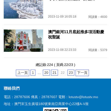
2023-11-09 16:05:18
閱讀量：4830
澳門銀河11月底起推多項活動慶
祝聖誕
2023-11-08 22:23:33
閱讀量：5379
總記錄:224 ( 頁碼:22/23 )
上一頁
1
…
20
21
22
23
下一頁
聯絡我們
電話：28787606
傳真：28787607
電郵：lotustv@lotustv.mo
地址：澳門宋玉生廣場180號東南亞商業中心22樓A-V座