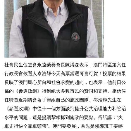
社會民生促進會永遠榮譽會長陳溥森表示，澳門特區第六任
行政長官候選人岑浩輝今天高票當選可喜可賀！投票的結果
反映了澳門民心所向和社會求變的趨向，也表示，他前日公
佈的《參選政綱》得到絕大多數市民的贊同和支持。相信候
任特首近期將會著手籌組自己的施政團隊。岑浩輝先生在
《參選政綱》中從十一個方面談到提升公共治理能力和管治
水平的問題，這是提綱挈領抓到施政的要點。俗話講：“火
車走得快全靠車頭帶”。澳門要發展，首先是領導班子要轉