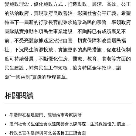
變施政理念，優化施政方式，打造勤政、廉潔、高效、公正
的法治政府，實現政府良政善治，彰顯社會公平正義。希望
特區下一屆新的行政長官能秉承施政為民的宗旨，率領政府
團隊踏實推動各項民生事業建設，不陶醉已有成績裹足不
前，不受亮麗數據迷惑沾沾自喜，切實保障和改善居民福
祉，下沉民生資源投放，實施更多的惠民措施，促進社保制
度可持續發展，不斷優化住房、醫療、教育、養老等方面的
民生建設，補齊民生工作短板，擦亮特區金字招牌，譜
寫“一國兩制”實踐的輝煌篇章。
相關閱讀
岑浩輝在福建廈門、龍岩兩市考察調研
澳門社會民生促進會永遠榮譽會長陳溥森：生態保護優先 慎重分類開發 青洲山周邊不宜過度都市化
行政長官岑浩輝與河北省省長王正譜會面