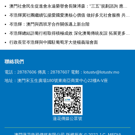
澳門社會民生促進會永遠榮譽會長陳溥森：“三五”規劃諮詢 應容納多元聲音
岑浩輝冀社團繼續弘揚愛國愛澳核心價值 做好多元社會服務 共同提升特區治理效能
岑浩輝：澳門與西班牙合作關係邁上新台階
岑浩輝總結訪葡行程取得積極成效 深化澳葡傳統友誼 拓展更多實務合作
行政長官岑浩輝與中國駐葡萄牙大使楊義瑞會面
聯絡我們
電話：28787606
傳真：28787607
電郵：lotustv@lotustv.mo
地址：澳門宋玉生廣場180號東南亞商業中心22樓A-V座
蓮花傳媒公眾號
澳門蓮花衛視傳媒有限公司 版權所有 © 2022 J.C. MEDIA