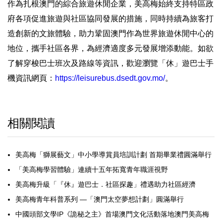
作為扎根澳門的綜合旅遊休閒企業，美高梅始終支持特區政
府各項促進旅遊與社區協同發展的措施，同時持續為旅客打
造創新的文旅體驗，助力鞏固澳門作為世界旅遊休閒中心的
地位，攜手社區各界，為經濟適度多元發展增添動能。如欲
了解穿梭巴士班次及路線等資訊，歡迎瀏覽「休」遊巴士手
機資訊網頁：
https://leisurebus.dsedt.gov.mo/
。
相關閱讀
美高梅「獅展藝文」中小學導賞員培訓計劃 首期畢業禮圓滿舉行
「美高梅學習體驗」連續十五年拓寬青年職涯視野
美高梅升級「『休』遊巴士．社區探趣」禮遇助力社區經濟
美高梅青年科普系列 —「澳門太空夢想計劃」圓滿舉行
中國頭部文學IP《詭秘之主》首場澳門文化活動落地澳門美高梅