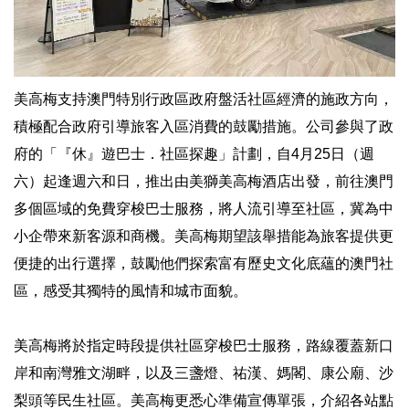
美高梅支持澳門特別行政區政府盤活社區經濟的施政方向，
積極配合政府引導旅客入區消費的鼓勵措施。公司參與了政
府的「『休』遊巴士．社區探趣」計劃，自4月25日（週
六）起逢週六和日，推出由美獅美高梅酒店出發，前往澳門
多個區域的免費穿梭巴士服務，將人流引導至社區，冀為中
小企帶來新客源和商機。美高梅期望該舉措能為旅客提供更
便捷的出行選擇，鼓勵他們探索富有歷史文化底蘊的澳門社
區，感受其獨特的風情和城市面貌。
美高梅將於指定時段提供社區穿梭巴士服務，路線覆蓋新口
岸和南灣雅文湖畔，以及三盞燈、祐漢、媽閣、康公廟、沙
梨頭等民生社區。美高梅更悉心準備宣傳單張，介紹各站點