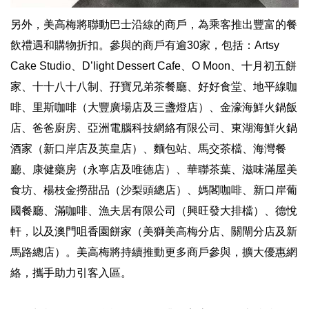
另外，美高梅將聯動巴士沿線的商戶，為乘客推出豐富的餐
飲禮遇和購物折扣。參與的商戶有逾30家，包括：Artsy
Cake Studio、D’light Dessert Cafe、O Moon、十月初五餅
家、十十八十八制、孖寶兄弟茶餐廳、好好食堂、地平線咖
啡、里斯咖啡（大豐廣場店及三盞燈店）、金濠海鮮火鍋飯
店、爸爸廚房、亞洲電腦科技網絡有限公司、東湖海鮮火鍋
酒家（新口岸店及英皇店）、麵包站、馬交茶檔、海灣餐
廳、康健藥房（永寧店及唯德店）、華聯茶葉、滋味滿屋美
食坊、楊枝金撈甜品（沙梨頭總店）、媽閣咖啡、新口岸葡
國餐廳、滿咖啡、漁夫居有限公司（興旺發大排檔）、德悅
軒，以及澳門咀香園餅家（美獅美高梅分店、關閘分店及新
馬路總店）。美高梅將持續推動更多商戶參與，擴大優惠網
絡，攜手助力引客入區。