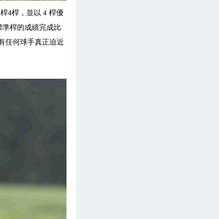
桿4
桿，並以
4
桿優
標準桿的成績完成比
有任何球手真正迫近