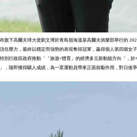
布旗下高爾夫球大使劉文博於青
島嶺海溫泉高爾夫俱樂部舉行的
20
頂住壓力，最終以
穩定而強勢的表現奪得冠軍，贏得個人第四個女
特別行
政區政府推動「「旅遊
+
體育」的經濟多元新動能方向「，於
」，隨即獲得驕人成績，為一眾運動員帶來正面鼓勵作用，對日後