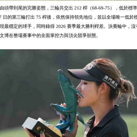
現由頭帶到尾的完勝姿態，三輪共交出
212
桿（
68-69-75
），低於標準
7
日的第三輪打出
75
桿後，依然保持領先地位，並以全場
唯一低於
表現最穩定的球手，同時錄得
2026
賽季最大
勝利桿差。決賽輪中，沒
文博在整場賽事中的全面掌
控力與頂尖競爭狀態。