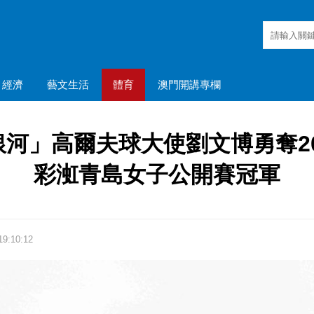
經濟
藝文生活
體育
澳門開講專欄
河」高爾夫球大使劉文博勇奪20
彩渱青島女子公開賽冠軍
9:10:12