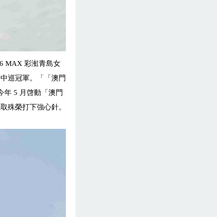
26 MAX
彩渱青島女
子中巡冠軍。「「澳門
今年
5
月啓動「澳門
爭取殊榮打下強心針。