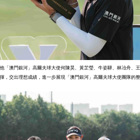
他「澳門銀河」高爾夫球大使何陳昊、黃芷瑩、牛姿驊、林冶舟、
揮，交出理想成績，進一步展現「澳門銀河」高爾夫球大
使團隊的