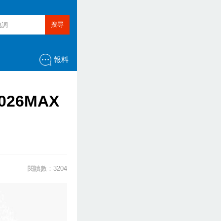
搜尋
報料
26MAX
閱讀數：3204