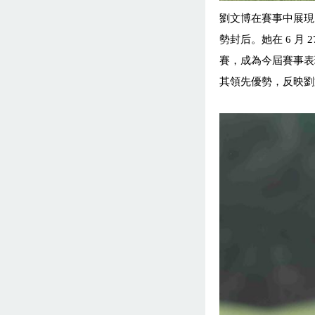
劉文博在賽事中展
勢封后。她在
6
月
2
賽，成為今屆賽事
其領先優勢，反映劉