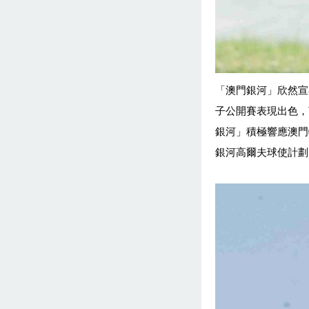
「澳門銀河」欣然宣
子公開賽表現出色，
銀河」積極響應澳門
銀河高爾夫球使
計劃