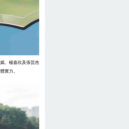
王嫣、
楊嘉欣及張芸杰
整體實力。